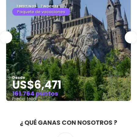
1 DESTINOS
7 NOCHES
Paquete de vacaciones
Desde
US$6,471
161.764 puntos
Precio total
Ver
¿ QUÉ GANAS CON NOSOTROS ?