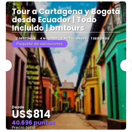
Tour a Cartagena y Bogotá
desde Ecuador | Todo
Incluido | bmtours
2 DESTINOS
4 NOCHES
2 ACTIVIDADES
1 SEGUROS
Paquete de vacaciones
Desde
US$814
40.696 puntos
Precio total