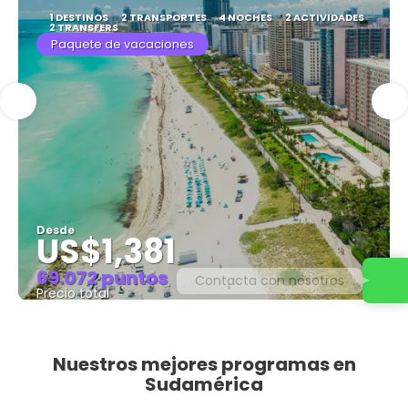
1 DESTINOS
2 TRANSPORTES
4 NOCHES
2 ACTIVIDADES
2 TRANSFERS
Paquete de vacaciones
Desde
US$1,381
69.072 puntos
Contacta con nosotros
Precio total
Ver
Nuestros mejores programas en
Sudamérica