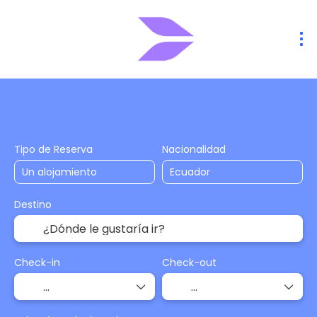
Alojamiento
Vuelos
Vuelo + Hote
+
Tipo de Reserva
Nacionalidad
Destino
Check-in
Check-out