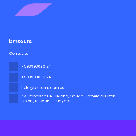
bmtours
Contacto
+593993096124
+593993096124
hola@bmtours.com.ec
Av. Francisco De Orellana, Galeria Comercial Hilton
Colón
, 090506 - Guayaquil