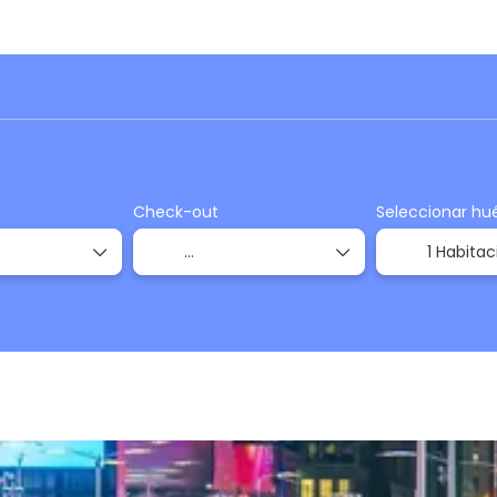
Trip Planner
Autos
Actividades
Traslados
Check-out
Seleccionar hu
1 Habitac