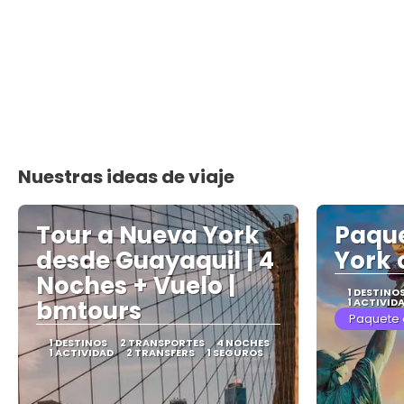
Nuestras ideas de viaje
Tour a Nueva York
Paque
desde Guayaquil | 4
York 
Noches + Vuelo |
1 DESTINO
bmtours
1 ACTIVID
Paquete 
1 DESTINOS
2 TRANSPORTES
4 NOCHES
1 ACTIVIDAD
2 TRANSFERS
1 SEGUROS