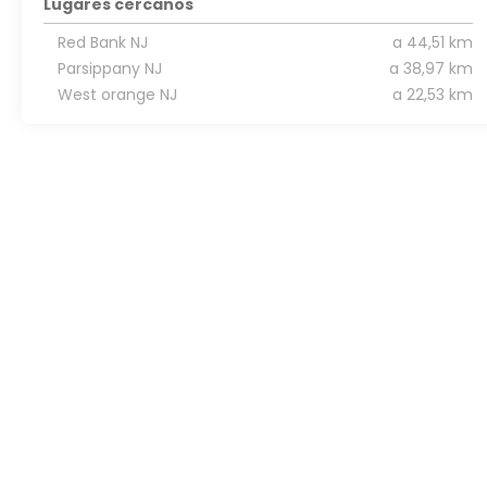
Lugares cercanos
Red Bank NJ
a 44,51 km
Parsippany NJ
a 38,97 km
West orange NJ
a 22,53 km