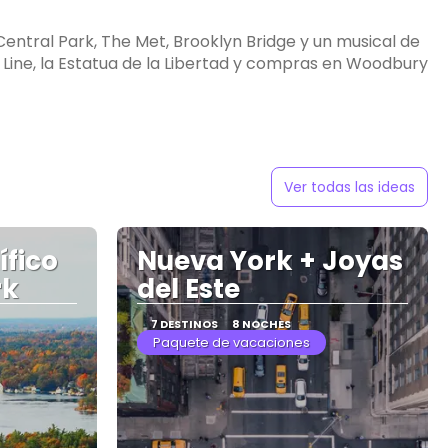
entral Park, The Met, Brooklyn Bridge y un musical de
 Line, la Estatua de la Libertad y compras en Woodbury
Ver todas las ideas
fico
Nueva York + Joyas
rk
del Este
7 DESTINOS
8 NOCHES
Paquete de vacaciones