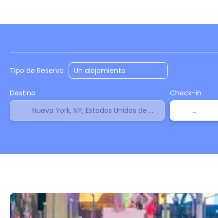
Alojamiento
Vuelos
Vuelo + Hotel
+
Tipo de Reserva
Destino
Check-in