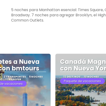
5 noches para Manhattan esencial: Times Square, C
Broadway. 7 noches para agregar Brooklyn, el High
Common Outlets.
tes a Nueva
Canadá Magní
con bmtours
con Nueva Yo
S
2 TRANSPORTES
5 NOCHES
12 DESTINOS
10 NOCHES
AD
1 TRANSFER
Paquete de vacaciones
de vacaciones