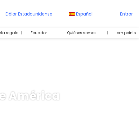
Dólar Estadounidense
Español
Entrar
eta regalo
Ecuador
Quiénes somos
bm points
de América