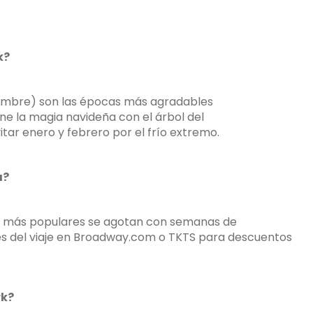
k?
iembre) son las épocas más agradables
ne la magia navideña con el árbol del
itar enero y febrero por el frío extremo.
a?
es más populares se agotan con semanas de
es del viaje en Broadway.com o TKTS para descuentos
rk?