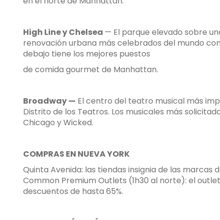
en el norte de Manhattan.
High Line y Chelsea
— El parque elevado sobre una
renovación urbana más celebrados del mundo con ja
debajo tiene los mejores puestos
de comida gourmet de Manhattan.
Broadway —
El centro del teatro musical más im
Distrito de los Teatros. Los musicales más solicita
Chicago y Wicked.
COMPRAS EN NUEVA YORK
Quinta Avenida: las tiendas insignia de las marca
Common Premium Outlets (1h30 al norte): el outlet
descuentos de hasta 65%.