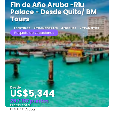
Fin de Año Aruba -Riu
Palace - Desde Quito/ BM
Tours
1 DESTINOS
2 TRANSPORTES
4 NOCHES
2 TRANSFERS
Paquete de vacaciones
Desde
US$5,344
267.197 puntos
Precio total
DESTINO:
Aruba
Ver