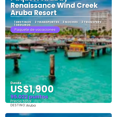
Renaissance Wind Creek
Aruba Resort
1 DESTINOS
2 TRANSPORTES
3 NOCHES
2 TRANSFERS
1 SEGUROS
Paquete de vacaciones
Desde
US$1,900
95.022 puntos
Precio total
DESTINO:
Aruba
Ver