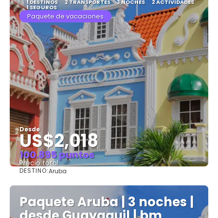
1 DESTINOS
2 TRANSPORTES
3 NOCHES
2 ACTIVIDADES
1 SEGUROS
Paquete de vacaciones
Desde
US$2,018
100.895 puntos
Precio total
DESTINO:
Aruba
Ver
Paquete Aruba | 3 noches |
desde Guayaquil | bm