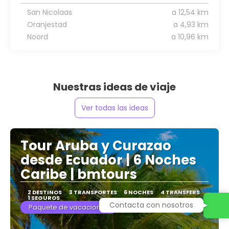
San Nicolaas
a 12,54 km
Oranjestad
a 4,93 km
Noord
a 10,96 km
Nuestras ideas de viaje
Ver todas las ideas
Tour Aruba y Curazao
desde Ecuador | 6 Noches
Caribe | bmtours
2 DESTINOS
3 TRANSPORTES
6 NOCHES
4 TRANSFERS
1 SEGUROS
Contacta con nosotros
Paquete de vacaciones