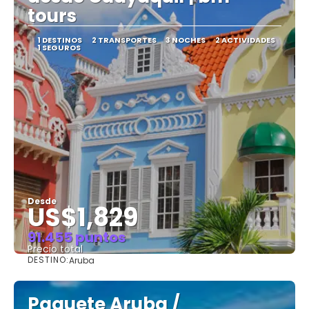
tours
1 DESTINOS
2 TRANSPORTES
3 NOCHES
2 ACTIVIDADES
1 SEGUROS
Desde
US$1,829
91.455 puntos
Precio total
DESTINO:
Aruba
Ver
Paquete Aruba /