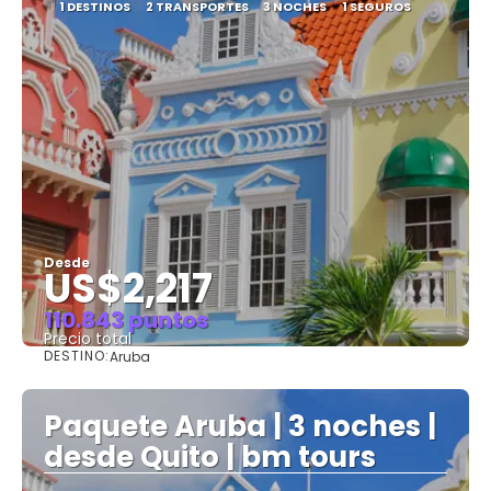
1 DESTINOS
2 TRANSPORTES
3 NOCHES
1 SEGUROS
Desde
US$2,217
110.843 puntos
Precio total
DESTINO:
Aruba
Ver
Paquete Aruba | 3 noches |
desde Quito | bm tours