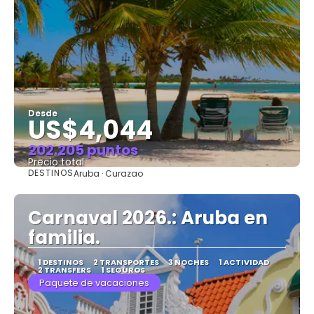
Desde
US$4,044
202.205 puntos
Precio total
DESTINOS
Aruba · Curazao
Ver
Carnaval 2026.: Aruba en
familia.
1 DESTINOS
2 TRANSPORTES
3 NOCHES
1 ACTIVIDAD
2 TRANSFERS
1 SEGUROS
Paquete de vacaciones