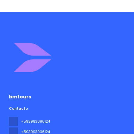
bmtours
Contacto
+593993096124
+593993096124