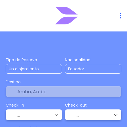
Alojamiento
Vuelos
Vuelo + Hote
+
Tipo de Reserva
Nacionalidad
Destino
Check-in
Check-out