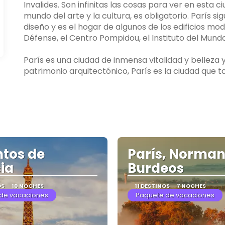
Invalides. Son infinitas las cosas para ver en esta 
mundo del arte y la cultura, es obligatorio. París s
diseño y es el hogar de algunos de los edificios m
Défense, el Centro Pompidou, el Instituto del Mund
París es una ciudad de inmensa vitalidad y belleza y
tos de
París, Norman
ia
Burdeos
OS
10 NOCHES
11 DESTINOS
7 NOCHES
de vacaciones
Paquete de vacaciones