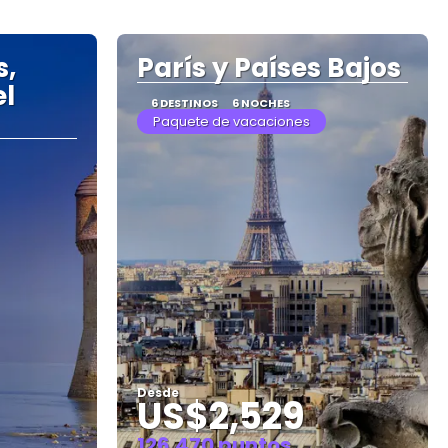
s,
París y Países Bajos
el
6 DESTINOS
6 NOCHES
Paquete de vacaciones
Desde
US$2,529
126.470 puntos