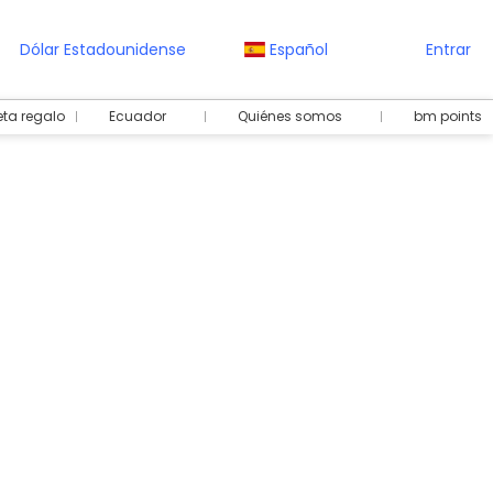
Dólar Estadounidense
Español
Entrar
eta regalo
Ecuador
Quiénes somos
bm points