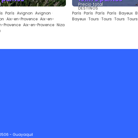
l
Precio total
DESTINOS
Ver
Ver
rís · París · Avignon · Avignon ·
París · París · París · París · Bayeux ·
on · Aix-en-Provence · Aix-en-
Bayeux · Tours · Tours · Tours · Tours 
n-Provence · Aix-en-Provence · Niza
a
90506 - Guayaquil