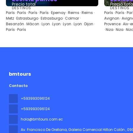
Precio total
Precio tota
DESTINOS
DESTINOS
Ver
París · París · París · París · Epernay · Reims · Reims ·
París · París · Pa
Metz · Estrasburgo · Estrasburgo · Colmar ·
Avignon · Avign
Besanzón · Mâcon · Lyon · Lyon · Lyon · Lyon · Dijon ·
Provence · Aix-e
París · París
· Niza · Niza · Niz
bmtours
Contacto
+593993096124
+593993096124
hola@bmtours.com.ec
Av. Francisco De Orellana, Galeria Comercial Hilton Colón
, 0