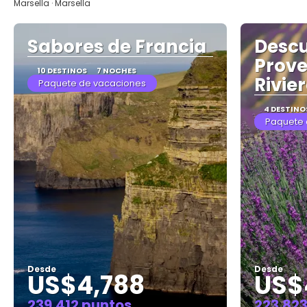
Marsella · Marsella
Sabores de Francia
Descu
Prove
10 DESTINOS
7 NOCHES
Rivie
Paquete de vacaciones
4 DESTINO
Paquete 
Desde
Desde
US$4,788
US$
239.412 puntos
223.82