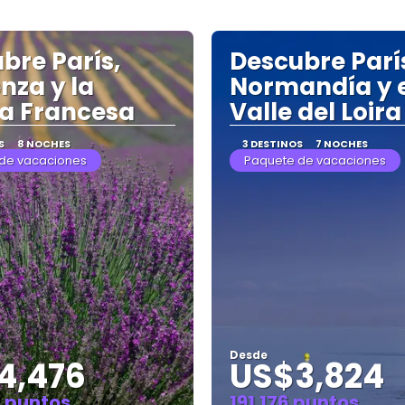
bre París,
Descubre Parí
nza y la
Normandía y 
ra Francesa
Valle del Loira
S
8 NOCHES
3 DESTINOS
7 NOCHES
de vacaciones
Paquete de vacaciones
Desde
4,476
US$3,824
3 puntos
191.176 puntos