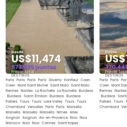
Desde
Desde
US$11,474
US$
573.676 puntos
370.44
Precio total
Precio tota
DESTINOS
DESTINOS
Ver
París · París · París · París · Giverny · Honfleur · Caen ·
París · París · Pa
Caen · Mont Saint Michel · Saint Malo · Saint Malo ·
Caen · Mont Sain
Rennes · Nantes · La Rochelle · La Rochelle · Burdeos
Rennes · Nantes 
· Burdeos · Saint-Émilion · Burdeos · Burdeos ·
· Burdeos · Sain
Poitiers · Tours · Tours · Loire Valley · Tours · Tours ·
Poitiers · Tours · 
Chambord · Versalles · París · París · Marsella ·
Chambord · Versa
Marsella · Marsella · Marsella · Nimes · Arles ·
Avignon · Avignon · Aix-en-Provence · Niza · Niza ·
Monaco · Niza · Niza · Cannes · Saint tropez ·