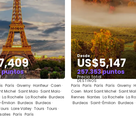
Desde
7,409
US$5,147
1 puntos
257.353 puntos
l
Precio total
DESTINOS
Ver
Ver
rís · París · Giverny · Honfleur · Caen ·
París · París · París · París · Giverny ·
t Michel · Saint Malo · Saint Malo ·
Caen · Mont Saint Michel · Saint Malo
· La Rochelle · La Rochelle · Burdeos
Rennes · Nantes · La Rochelle · La R
t-Émilion · Burdeos · Burdeos ·
· Burdeos · Saint-Émilion · Burdeos 
Tours · Loire Valley · Tours · Tours ·
lles · París · París