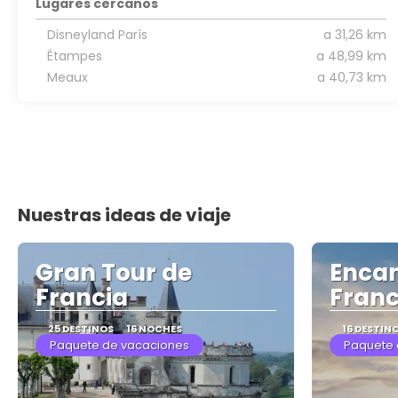
Lugares cercanos
Disneyland París
a 31,26 km
Étampes
a 48,99 km
Meaux
a 40,73 km
Nuestras ideas de viaje
Gran Tour de
Encan
Francia
Franc
25 DESTINOS
16 NOCHES
16 DESTIN
Paquete de vacaciones
Paquete 