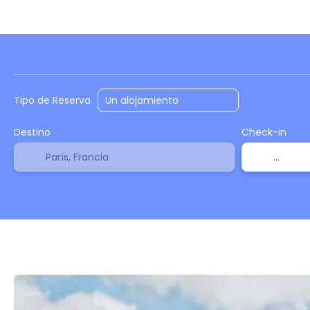
Alojamiento
Vuelos
Vuelo + Hotel
+
Tipo de Reserva
Destino
Check-in