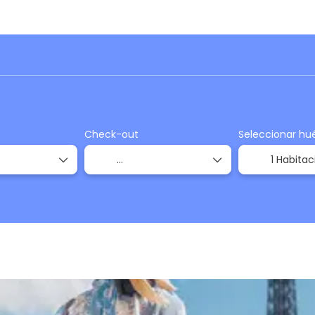
Trip Planner
Autos
Actividades
Traslados
Check-out
Seleccionar hu
1 Habitac