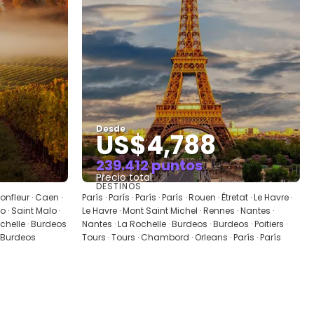
Desde
US$4,788
239.412 puntos
Precio total
DESTINOS
Ver
 Honfleur · Caen ·
París · París · París · París · Rouen · Étretat · Le Havre ·
 · Saint Malo ·
Le Havre · Mont Saint Michel · Rennes · Nantes ·
ochelle · Burdeos
Nantes · La Rochelle · Burdeos · Burdeos · Poitiers ·
· Burdeos
Tours · Tours · Chambord · Orleans · París · París