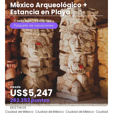
México Arqueológico +
Estancia en Playa
17 DESTINOS
13 NOCHES
Paquete de vacaciones
Desde
US$5,247
262.353 puntos
Precio total
DESTINOS
Ver
Ciudad de México · Ciudad de México · Ciudad de México · Ciudad