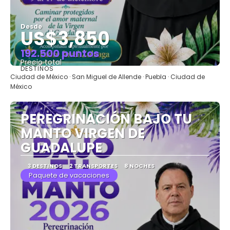
Desde
US$3,850
192.500 puntos
Precio total
DESTINOS
Ver
Ciudad de México · San Miguel de Allende · Puebla · Ciudad de
México
PEREGRINACIÓN BAJO TU
MANTO VIRGEN DE
GUADALUPE
3 DESTINOS
2 TRANSPORTES
8 NOCHES
Paquete de vacaciones