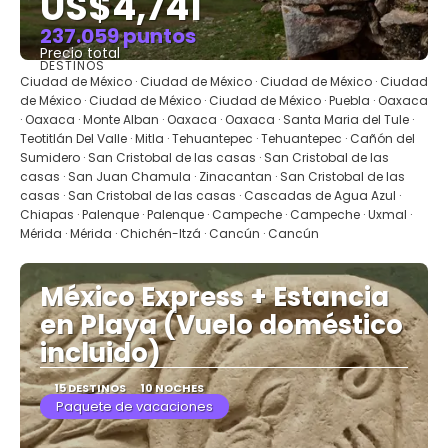
US$4,741
237.059 puntos
Precio total
DESTINOS
Ver
Ciudad de México · Ciudad de México · Ciudad de México · Ciudad
de México · Ciudad de México · Ciudad de México · Puebla · Oaxaca
· Oaxaca · Monte Alban · Oaxaca · Oaxaca · Santa Maria del Tule ·
Teotitlán Del Valle · Mitla · Tehuantepec · Tehuantepec · Cañón del
Sumidero · San Cristobal de las casas · San Cristobal de las
casas · San Juan Chamula · Zinacantan · San Cristobal de las
casas · San Cristobal de las casas · Cascadas de Agua Azul ·
Chiapas · Palenque · Palenque · Campeche · Campeche · Uxmal ·
Mérida · Mérida · Chichén-Itzá · Cancún · Cancún
México Express + Estancia
en Playa (Vuelo doméstico
incluido)
15 DESTINOS
10 NOCHES
Paquete de vacaciones