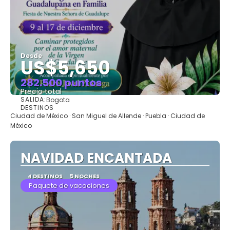
Desde
US$5,650
282.500 puntos
Precio total
SALIDA:
Bogota
Ver
DESTINOS
Ciudad de México · San Miguel de Allende · Puebla · Ciudad de
México
NAVIDAD ENCANTADA
4 DESTINOS
5 NOCHES
Paquete de vacaciones