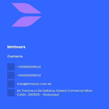
bmtours
Contacto
+593993096124
+593993096124
hola@bmtours.com.ec
Av. Francisco De Orellana, Galeria Comercial Hilton
Colón
, 090506 - Guayaquil