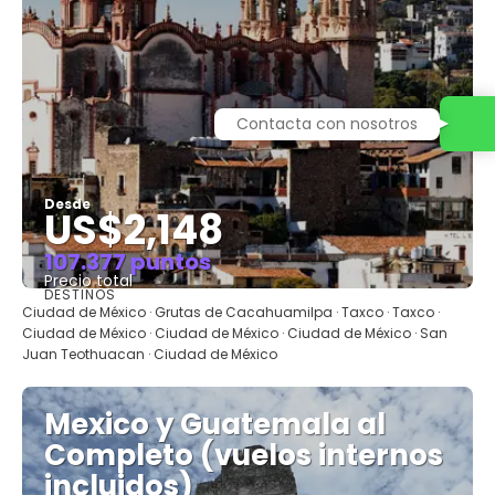
Contacta con nosotros
Desde
US$2,148
107.377 puntos
Precio total
DESTINOS
Ver
Ciudad de México · Grutas de Cacahuamilpa · Taxco · Taxco ·
Ciudad de México · Ciudad de México · Ciudad de México · San
Juan Teothuacan · Ciudad de México
Mexico y Guatemala al
Completo (vuelos internos
incluidos)