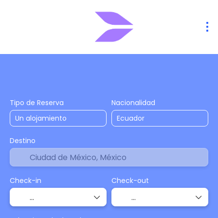
Alojamiento
Vuelos
Vuelo + Hote
+
Tipo de Reserva
Nacionalidad
Destino
Check-in
Check-out