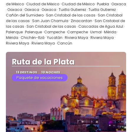
de México · Ciudad de México · Ciudad de México · Puebla · Oaxaca
· Oaxaca · Oaxaca · Oaxaca · Tuxtla Gutierrez · Tuxtla Gutierrez ·
Cañón del Sumidero · San Cristobal de las casas · San Cristobal
de las casas · San Juan Chamula · Zinacantan · San Cristobal de
las casas · San Cristobal de las casas · Cascadas de Agua Azul ·
Palenque · Palenque · Campeche · Campeche · Uxmal · Mérida ·
Mérida · Chichén-Itzá · Yucatán · Riviera Maya · Riviera Maya ·
Riviera Maya · Riviera Maya · Cancún
Ruta de la Plata
13 DESTINOS
10 NOCHES
Paquete de vacaciones