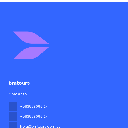
bmtours
Contacto
+593993096124
+593993096124
hola@bmtours.com.ec