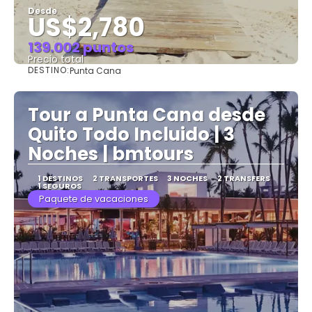
Desde
US$2,780
139.002 puntos
Precio total
DESTINO:
Punta Cana
Ver
Tour a Punta Cana desde
Quito Todo Incluido | 3
Noches | bmtours
1 DESTINOS
2 TRANSPORTES
3 NOCHES
2 TRANSFERS
1 SEGUROS
Paquete de vacaciones