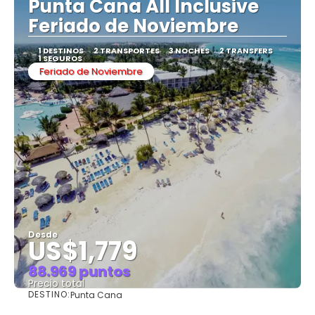
Punta Cana All Inclusive
Feriado de Noviembre
1 DESTINOS
2 TRANSPORTES
3 NOCHES
2 TRANSFERS
1 SEGUROS
Feriado de Noviembre
Desde
US$1,779
88.969 puntos
Precio total
DESTINO:
Punta Cana
Ver