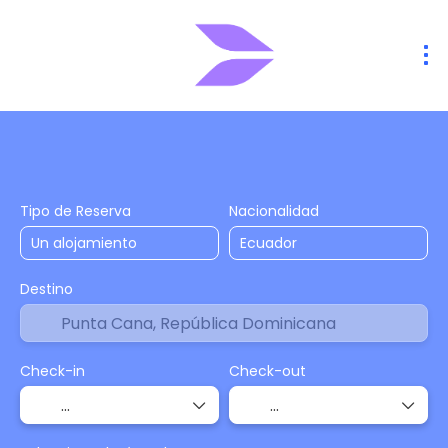
Alojamiento
Vuelos
Vuelo + Hote
+
Tipo de Reserva
Nacionalidad
Destino
Check-in
Check-out