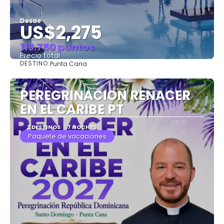
Desde
US$2,275
113.750 puntos
Precio total
DESTINO:
Punta Cana
Ver
PEREGRINACION RENACER
EN EL CARIBE PT
2 DESTINOS
7 NOCHES
Paquete de vacaciones