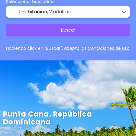
Seleccionar huéspedes:
1 Habitación,
2 adultos
Buscar
Haciendo click en "Buscar", acepto las
Condiciones de uso
Punta Cana, República
Dominicana