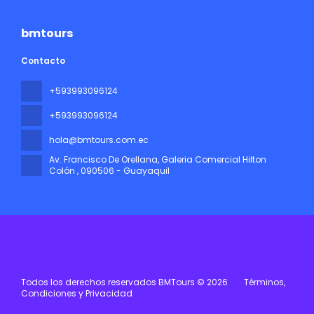
bmtours
Contacto
+593993096124
+593993096124
hola@bmtours.com.ec
Av. Francisco De Orellana, Galeria Comercial Hilton
Colón
, 090506 - Guayaquil
Todos los derechos reservados BMTours © 2026
Términos,
Condiciones y Privacidad