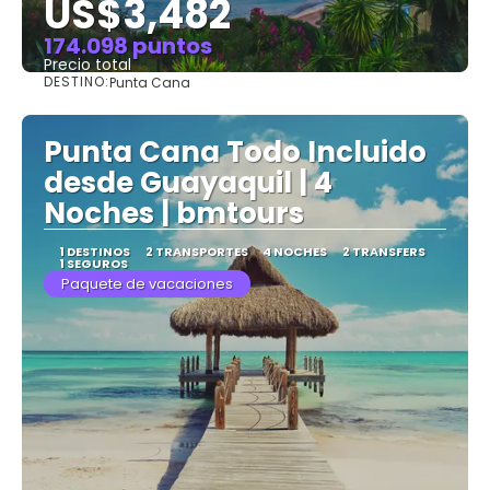
US$3,482
174.098 puntos
Precio total
DESTINO:
Punta Cana
Ver
Punta Cana Todo Incluido
desde Guayaquil | 4
Noches | bmtours
1 DESTINOS
2 TRANSPORTES
4 NOCHES
2 TRANSFERS
1 SEGUROS
Paquete de vacaciones