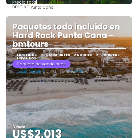
Precio total
DESTINO:
Punta Cana
Ver
Paquetes todo incluido en
Hard Rock Punta Cana -
bmtours
1 DESTINOS
2 TRANSPORTES
2 NOCHES
2 TRANSFERS
1 SEGUROS
Paquete de vacaciones
Desde
US$2,013