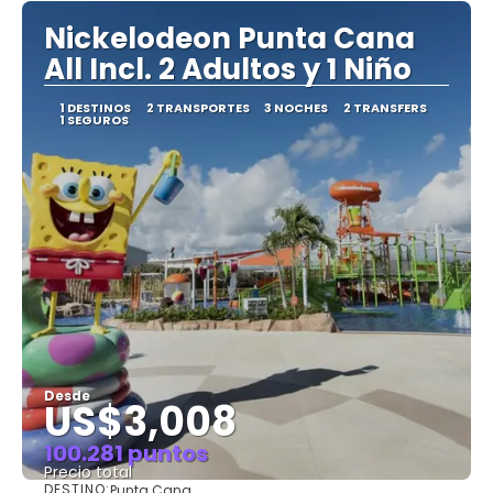
Nickelodeon Punta Cana
All Incl. 2 Adultos y 1 Niño
1 DESTINOS
2 TRANSPORTES
3 NOCHES
2 TRANSFERS
1 SEGUROS
Desde
US$3,008
100.281 puntos
Precio total
DESTINO:
Punta Cana