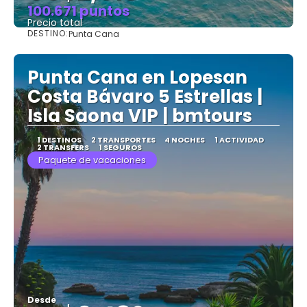
100.671 puntos
Precio total
DESTINO:
Punta Cana
Ver
Punta Cana en Lopesan
Costa Bávaro 5 Estrellas |
Isla Saona VIP | bmtours
1 DESTINOS
2 TRANSPORTES
4 NOCHES
1 ACTIVIDAD
2 TRANSFERS
1 SEGUROS
Paquete de vacaciones
Desde