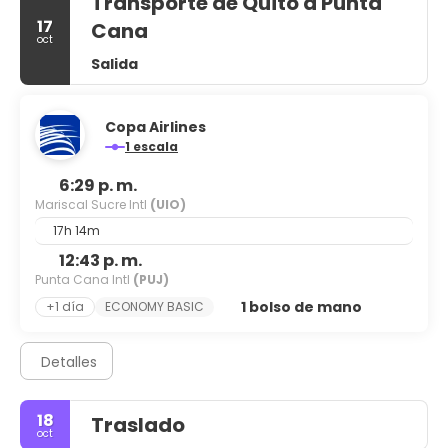
Transporte de Quito a Punta
17
Cana
oct
Salida
Copa Airlines
1 escala
6:29 p. m.
Mariscal Sucre Intl
(UIO)
17h 14m
12:43 p. m.
Punta Cana Intl
(PUJ)
1 bolso de mano
+1 día
ECONOMY BASIC
Detalles
18
Traslado
oct