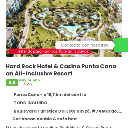
Contacta con nosotros
Preferido para Familias, Parejas , Solteros
Hard Rock Hotel & Casino Punta Cana
an All-Inclusive Resort
Muy bueno
8,9
45531
Punta Cana - a 18,7 km del centro
TODO INCLUIDO
Boulevard Turístico Del Este Km 28, #74 Macao, Punta Cana 23000
Caribbean double & sofa bed
Si decides alojarte en Hard Rock Hotel & Casino Punta