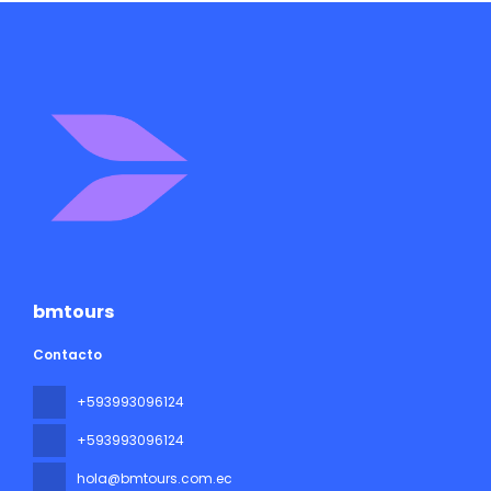
bmtours
Contacto
+593993096124
+593993096124
hola@bmtours.com.ec