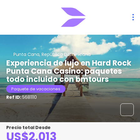
Punta Cana, República Dominicana
Experiencia de lujo en Hard Rock
Punta Cana Casino: paquetes
todo incluido con bmtours
Paquete de vacaciones
Ref ID:
5681110
Precio total Desde
US$2,013