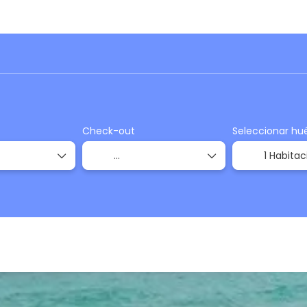
Trip Planner
Autos
Actividades
Traslados
Check-out
Seleccionar hu
1 Habitac