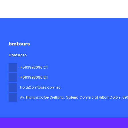
bmtours
Contacto
+593993096124
+593993096124
hola@bmtours.com.ec
Av. Francisco De Orellana, Galeria Comercial Hilton Colón
, 0