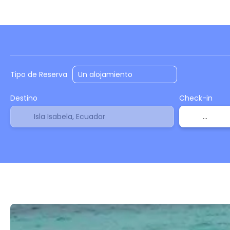
Alojamiento
Vuelos
Vuelo + Hotel
+
Tipo de Reserva
Destino
Check-in