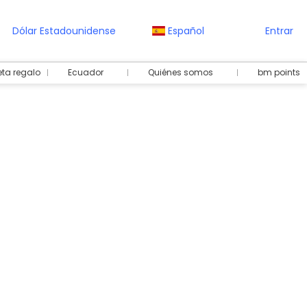
Dólar Estadounidense
Español
Entrar
eta regalo
Ecuador
Quiénes somos
bm points