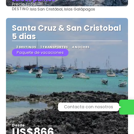
Precio total
DESTINO:
Isla San Cristóbal, Islas Galápagos
Ver
Santa Cruz & San Cristobal
5 dias
2 DESTINOS
1 TRANSPORTES
4 NOCHES
Paquete de vacaciones
Contacta con nosotros
Desde
US$866