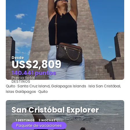
Desde
US$2,809
140.441 puntos
Precio total
DESTINOS
Ver
Quito · Santa Cruz Island, Galapagos Islands · Isla San Cristóbal,
Islas Galápagos · Quito
San Cristóbal Explorer
1 DESTINOS
3 NOCHES
Paquete de vacaciones