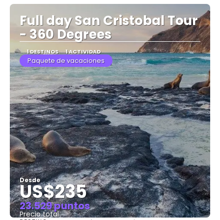
Full day San Cristobal Tour
- 360 Degrees
1 DESTINOS
1 ACTIVIDAD
Paquete de vacaciones
Desde
US$235
23.529 puntos
Precio total