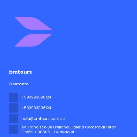
bmtours
Contacto
+593993096124
+593993096124
hola@bmtours.com.ec
Av. Francisco De Orellana, Galeria Comercial Hilton
Colón
, 090506 - Guayaquil