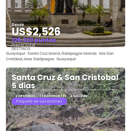
Desde
US$2,526
126.323 puntos
Precio total
DESTINOS
Ver
Guayaquil · Santa Cruz Island, Galapagos Islands · Isla San
Cristóbal, Islas Galápagos · Guayaquil
Santa Cruz & San Cristobal
5 dias
2 DESTINOS
1 TRANSPORTES
4 NOCHES
Paquete de vacaciones