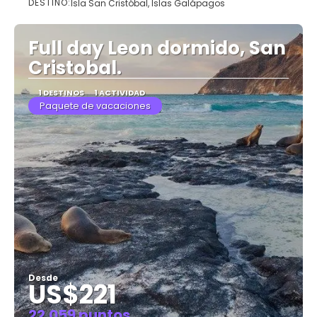
DESTINO:
Isla San Cristóbal, Islas Galápagos
Ver
Full day Leon dormido, San
Cristobal.
1 DESTINOS
1 ACTIVIDAD
Paquete de vacaciones
Desde
US$221
22.059 puntos