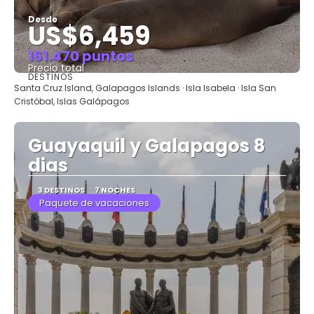
Desde
US$6,459
161.470 puntos
Precio total
DESTINOS
Ver
Santa Cruz Island, Galapagos Islands · Isla Isabela · Isla San
Cristóbal, Islas Galápagos
Guayaquil y Galapagos 8
dias
3 DESTINOS
7 NOCHES
Paquete de vacaciones