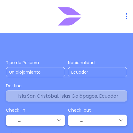
Alojamiento
Vuelos
Vuelo + Hote
+
Tipo de Reserva
Nacionalidad
Destino
Check-in
Check-out