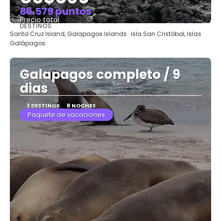
86.579 puntos
Precio total
DESTINOS
Ver
Santa Cruz Island, Galapagos Islands · Isla San Cristóbal, Islas
Galápagos
Galapagos completo / 9
dias
3 DESTINOS
8 NOCHES
Paquete de vacaciones