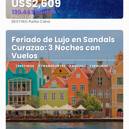
US$2,609
130.443 puntos
Precio total
DESTINO:
Punta Cana
Ver
Feriado de Lujo en Sandals
Curazao: 3 Noches con
Vuelos
1 DESTINOS
2 TRANSPORTES
3 NOCHES
1 SEGUROS