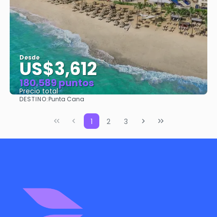
Desde
US$3,612
180.589 puntos
Precio total
DESTINO:
Punta Cana
Ver
1
2
3