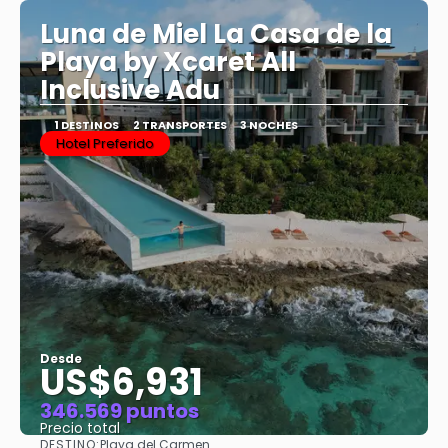
Luna de Miel La Casa de la
Playa by Xcaret All
Inclusive Adu
1 DESTINOS
2 TRANSPORTES
3 NOCHES
Hotel Preferido
Desde
US$6,931
346.569 puntos
Precio total
DESTINO:
Playa del Carmen