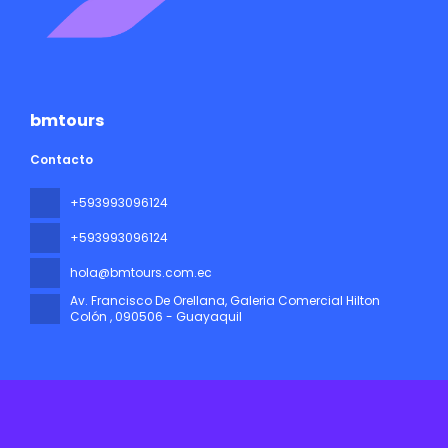
bmtours
Contacto
+593993096124
+593993096124
hola@bmtours.com.ec
Av. Francisco De Orellana, Galeria Comercial Hilton
Colón
, 090506 - Guayaquil