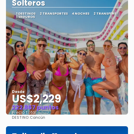
Solteros
1 DESTINOS
2 TRANSPORTES
4 NOCHES
2 TRANSFERS
1 SEGUROS
Desde
US$2,229
222.867 puntos
Precio total
DESTINO:
Cancún
Ver