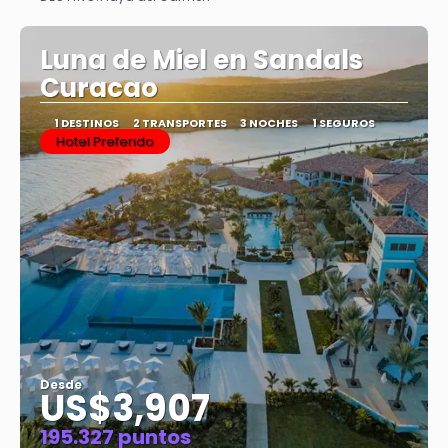
Ver
Luna de Miel en Sandals
Curacao
1 DESTINOS
2 TRANSPORTES
3 NOCHES
1 SEGUROS
Hotel Preferido
Desde
US$3,907
195.327 puntos