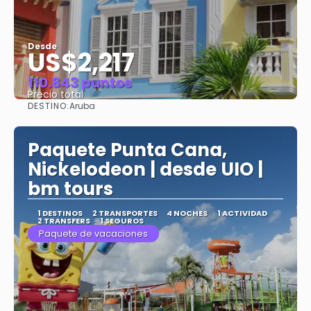
Desde
US$2,217
110.843 puntos
Precio total
DESTINO:
Aruba
Ver
Paquete Punta Cana,
Nickelodeon | desde UIO |
bm tours
1 DESTINOS
2 TRANSPORTES
4 NOCHES
1 ACTIVIDAD
2 TRANSFERS
1 SEGUROS
Paquete de vacaciones