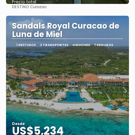
Precio total
DESTINO:
Curazao
Ver
Sandals Royal Curacao de
Luna de Miel
1 DESTINOS
2 TRANSPORTES
4 NOCHES
1 SEGUROS
Desde
US$5,234