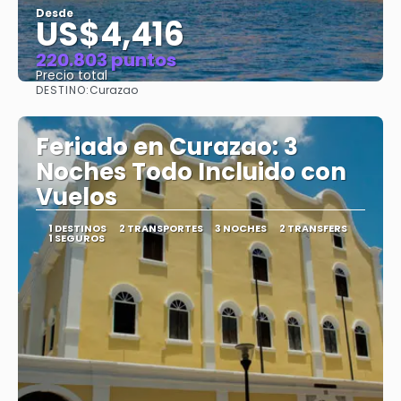
Desde
US$4,416
220.803 puntos
Precio total
DESTINO:
Curazao
Ver
Feriado en Curazao: 3
Noches Todo Incluido con
Vuelos
1 DESTINOS
2 TRANSPORTES
3 NOCHES
2 TRANSFERS
1 SEGUROS