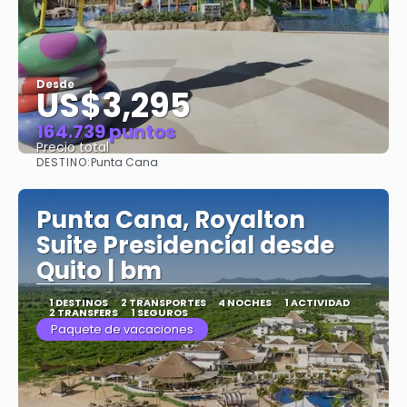
Desde
US$3,295
164.739 puntos
Precio total
DESTINO:
Punta Cana
Ver
Punta Cana, Royalton
Suite Presidencial desde
Quito | bm
1 DESTINOS
2 TRANSPORTES
4 NOCHES
1 ACTIVIDAD
2 TRANSFERS
1 SEGUROS
Paquete de vacaciones