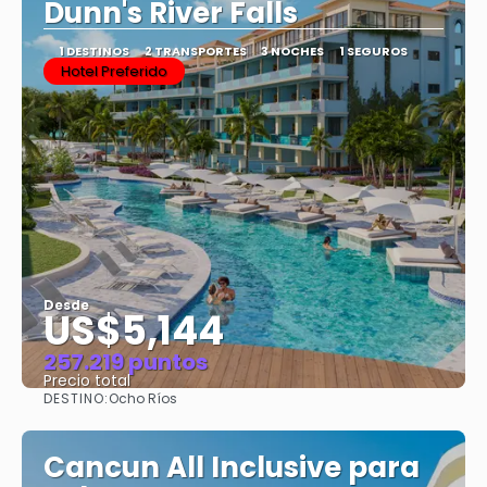
Dunn's River Falls
1 DESTINOS
2 TRANSPORTES
3 NOCHES
1 SEGUROS
Hotel Preferido
Desde
US$5,144
257.219 puntos
Precio total
DESTINO:
Ocho Ríos
Ver
Cancun All Inclusive para