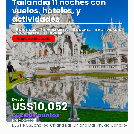
Tailandia 11 noches con
vuelos, hoteles, y
actividades
5 DESTINOS
6 TRANSPORTES
11 NOCHES
4 ACTIVIDADES
8 TRANSFERS
1 SEGUROS
Viaje de Ensueño
Desde
US$10,052
502.587 puntos
Precio total
DESTINOS
Bangkok · Chiang Rai · Chiang Mai · Phuket · Bangkok
Ver