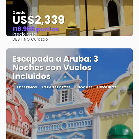
Desde
US$2,339
116.968 puntos
Precio total
DESTINO:
Curazao
Ver
Escapada a Aruba: 3
Noches con Vuelos
Incluidos
1 DESTINOS
2 TRANSPORTES
3 NOCHES
1 SEGUROS