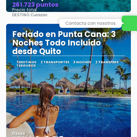
261.723 puntos
Precio total
DESTINO:
Curazao
Ver
Contacta con nosotros
Feriado en Punta Cana: 3
Noches Todo Incluido
desde Quito
1 DESTINOS
2 TRANSPORTES
3 NOCHES
2 TRANSFERS
1 SEGUROS
Desde