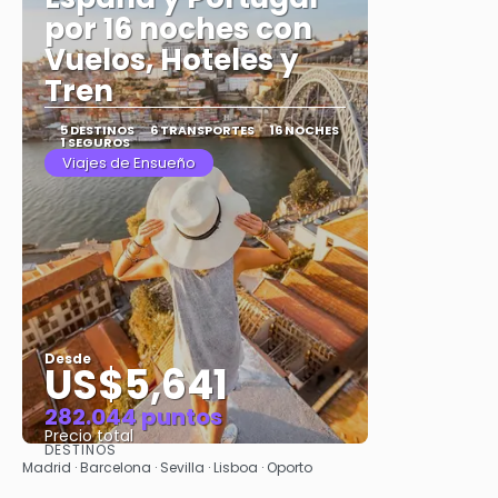
por 16 noches con
Vuelos, Hoteles y
Tren
5 DESTINOS
6 TRANSPORTES
16 NOCHES
1 SEGUROS
Viajes de Ensueño
Desde
US$5,641
282.044 puntos
Precio total
DESTINOS
Ver
Madrid · Barcelona · Sevilla · Lisboa · Oporto