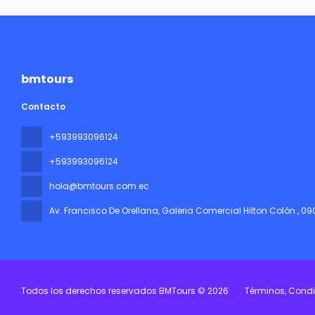
bmtours
Contacto
+593993096124
+593993096124
hola@bmtours.com.ec
Av. Francisco De Orellana, Galeria Comercial Hilton Colón
, 0
Todos los derechos reservados BMTours © 2026
Términos, Condi