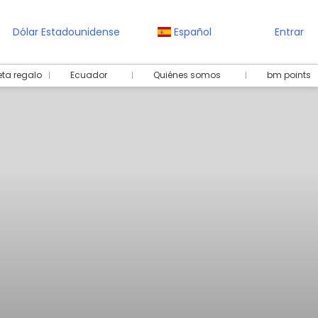
Dólar Estadounidense
Español
Entrar
eta regalo
Ecuador
Quiénes somos
bm points