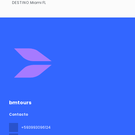
DESTINO:
Miami FL
Ver
bmtours
Contacto
+593993096124