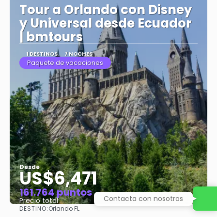
Tour a Orlando con Disney
y Universal desde Ecuador
| bmtours
1 DESTINOS
7 NOCHES
Paquete de vacaciones
Desde
US$6,471
161.764 puntos
Contacta con nosotros
Precio total
DESTINO:
Orlando FL
Ver