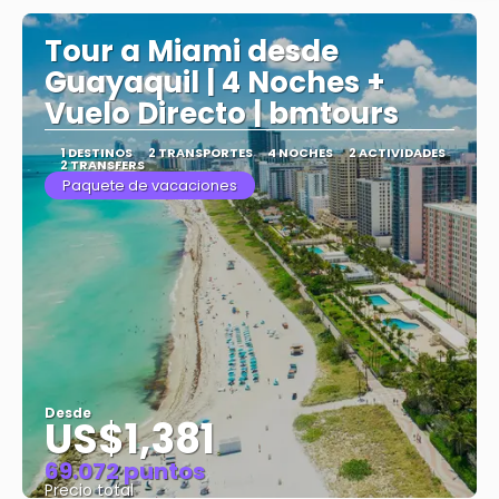
Tour a Miami desde
Guayaquil | 4 Noches +
Vuelo Directo | bmtours
1 DESTINOS
2 TRANSPORTES
4 NOCHES
2 ACTIVIDADES
2 TRANSFERS
Paquete de vacaciones
Desde
US$1,381
69.072 puntos
Precio total