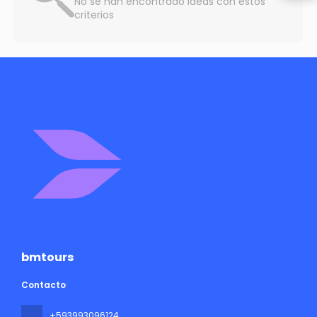
No se han encontrado ideas con estos
criterios
bmtours
Contacto
+593993096124