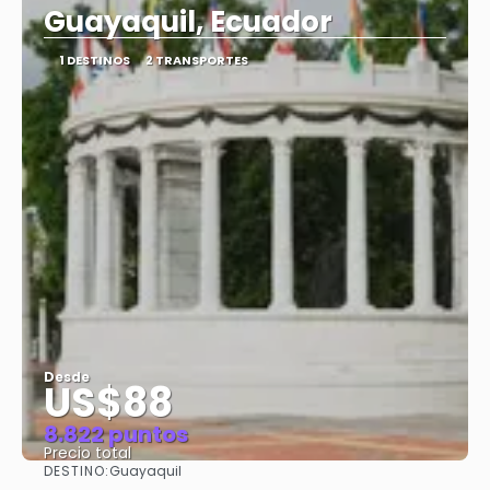
Guayaquil, Ecuador
1 DESTINOS
2 TRANSPORTES
Desde
US$88
8.822 puntos
Precio total
DESTINO:
Guayaquil
Ver