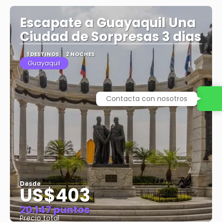
Escapate a Guayaquil Una
Ciudad de Sorpresas 3 dias
1 DESTINOS
2 NOCHES
Guayaquil
Contacta con nosotros
Desde
US$403
20.147 puntos
Precio total