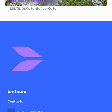
52.941 puntos
Precio total
DESTINOS
Quito · Baños · Quito
Ver
bmtours
Contacto