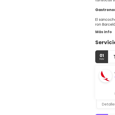
turísticas s
Gastronom
El sancocho
ron Barceló
Más info
Servici
01
nov
Detalle