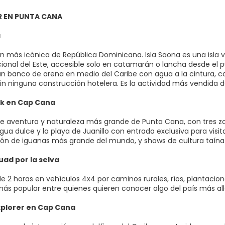
R EN PUNTA CANA
a
ón más icónica de República Dominicana. Isla Saona es una isla 
ional del Este, accesible solo en catamarán o lancha desde el pu
un banco de arena en medio del Caribe con agua a la cintura, cor
in ninguna construcción hotelera. Es la actividad más vendida d
k en Cap Cana
de aventura y naturaleza más grande de Punta Cana, con tres zon
ua dulce y la playa de Juanillo con entrada exclusiva para visit
ón de iguanas más grande del mundo, y shows de cultura taína co
uad por la selva
de 2 horas en vehículos 4x4 por caminos rurales, ríos, plantac
más popular entre quienes quieren conocer algo del país más allá
xplorer en Cap Cana