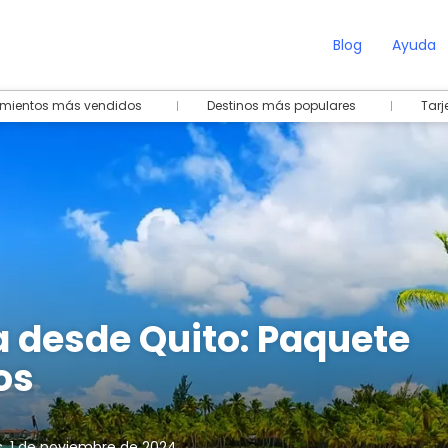
Blog
Ayuda
amientos más vendidos
Destinos más populares
Tarj
 desde Quito: Paquete
os
s, 1 de noviembre de 2024