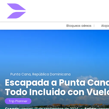
Bloqueos aéreos
Aloj
Punta Cana, República Dominicana
Escapada a Punta Cana
Todo Incluido con Vuel
Trip Planner
Creado:
viernes, 13 de septiembre de 2024
-
Salida:
vierne