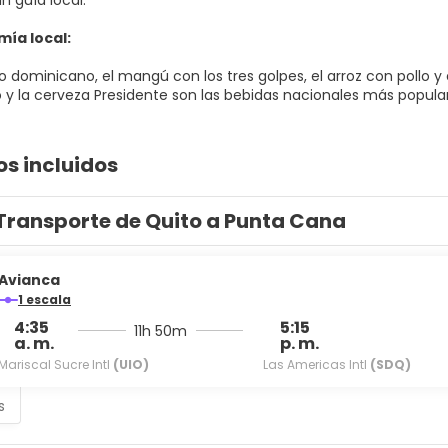
in guía local.
ía local:
 dominicano, el mangú con los tres golpes, el arroz con pollo y 
 y la cerveza Presidente son las bebidas nacionales más populare
os incluidos
Transporte de Quito a Punta Cana
Avianca
1 escala
4:35
5:15
11h 50m
a. m.
p. m.
Mariscal Sucre Intl
(UIO)
Las Americas Intl
(SDQ)
s