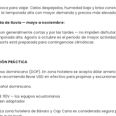
poca para viajar. Cielos despejados, humedad baja y brisa const
 la temporada alta con mayor demanda y precios más elevado
 de lluvia — mayo a noviembre:
s son generalmente cortas y por las tardes — no impiden disfrut
porada alta. Agosto a octubre es el período de mayor actividad 
sorts está preparada para contingencias climáticas.
IÓN PRÁCTICA
so dominicano (DOP). En zona hotelera se acepta dólar america
e recomienda llevar USD en efectivo para propinas y excursione
pañol dominicano.
d: 110V — los equipos ecuatorianos
sin adaptador.
 La zona hotelera de Bávaro y Cap Cana es considerada segura p