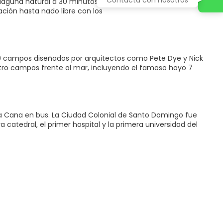
a laguna natural a 30 minutos de Bávaro. Tiene programas
ación hasta nado libre con los
10 campos diseñados por arquitectos como Pete Dye y Nick
atro campos frente al mar, incluyendo el famoso hoyo 7
ta Cana en bus. La Ciudad Colonial de Santo Domingo fue
atedral, el primer hospital y la primera universidad del