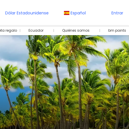
Dólar Estadounidense
Español
Entrar
eta regalo
Ecuador
Quiénes somos
bm points