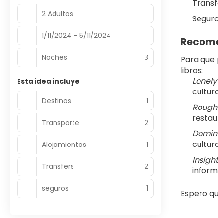
Transf
2 Adultos
Seguro
1/11/2024 - 5/11/2024
Recome
Noches
3
Para que 
libros:
Lonely
Esta idea incluye
cultur
Destinos
1
Rough 
restau
Transporte
2
Domini
cultura
Alojamientos
1
Insigh
Transfers
2
inform
seguros
1
Espero qu