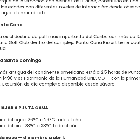
arque de interacción con delfines del Caribe, construido en un
 las edades con diferentes niveles de interacción: desde observ
n agua de mar abierto.
unta Cana
 es el destino de golf más importante del Caribe con más de 
Cana Golf Club dentro del complejo Punta Cana Resort tiene cu
ua.
 a Santo Domingo
 más antigua del continente americano está a 2.5 horas de Pun
 1498 y es Patrimonio de la Humanidad UNESCO — con la primera c
. Excursión de día completo disponible desde Bávaro.
IAJAR A PUNTA CANA
a del agua: 26°C a 29°C todo el año.
a del aire: 28°C a 33°C todo el año.
 seca — diciembre a abril: