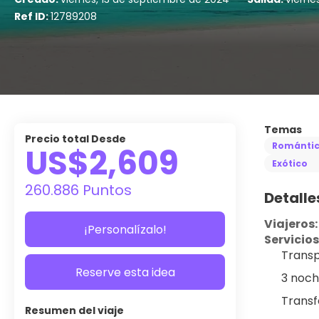
Ref ID:
12789208
Temas
Precio total Desde
Románti
US$2,609
Exótico
260.886 Puntos
Detalle
Viajeros:
¡Personalízalo!
Servicios
Transp
Reserve esta idea
3 noch
Transf
Resumen del viaje