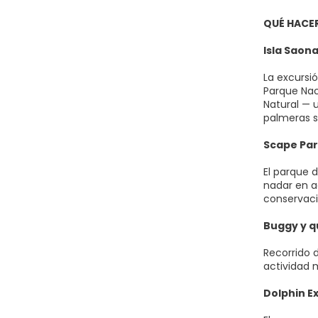
QUÉ HACE
Isla Saon
La excursi
Parque Nac
Natural — 
palmeras s
Scape Par
El parque 
nadar en ag
conservaci
Buggy y q
Recorrido 
actividad 
Dolphin E