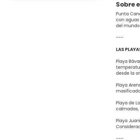
Sobre e
Punta Cana
con aguas t
del mundo 
---
LAS PLAYA
Playa Báva
temperatura
desde la or
Playa Aren
masificado
Playa de L
calmadas, 
Playa Juani
Considerad
---