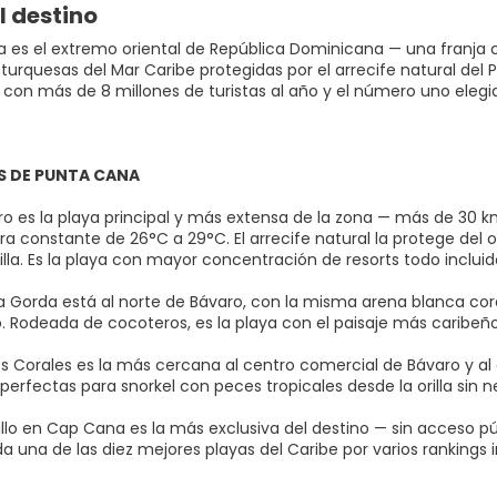
l destino
 es el extremo oriental de República Dominicana — una franja 
urquesas del Mar Caribe protegidas por el arrecife natural del P
con más de 8 millones de turistas al año y el número uno elegido
S DE PUNTA CANA
ro es la playa principal y más extensa de la zona — más de 30
 constante de 26°C a 29°C. El arrecife natural la protege del ol
illa. Es la playa con mayor concentración de resorts todo incluid
a Gorda está al norte de Bávaro, con la misma arena blanca co
. Rodeada de cocoteros, es la playa con el paisaje más caribeño
os Corales es la más cercana al centro comercial de Bávaro y a
perfectas para snorkel con peces tropicales desde la orilla sin 
llo en Cap Cana es la más exclusiva del destino — sin acceso públ
a una de las diez mejores playas del Caribe por varios rankings 