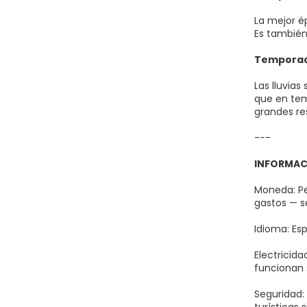
La mejor é
Es también
Temporada
Las lluvia
que en tem
grandes re
---
INFORMAC
Moneda: Pe
gastos — s
Idioma: Es
Electricida
funcionan 
Seguridad: