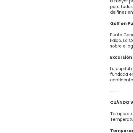
El mayor p
para todas
delfines e
Golf en P
Punta Cana
Faldo. La 
sobre el ag
Excursión
La capital
fundada en
continente
---
CUÁNDO V
Temperatur
Temperatur
Temporada