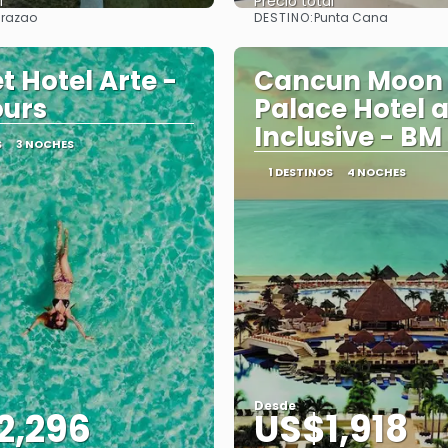
l
Precio total
DESTINO:
razao
Punta Cana
Ver
Ver
t Hotel Arte -
Cancun Moon
ours
Palace Hotel a
Inclusive - BM
S
3 NOCHES
1 DESTINOS
4 NOCHES
Desde
2,296
US$1,918