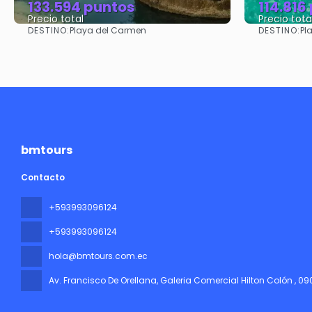
133.594 puntos
114.816
Precio total
Precio tota
DESTINO:
DESTINO:
Playa del Carmen
Pl
Ver
bmtours
Contacto
+593993096124
+593993096124
hola@bmtours.com.ec
Av. Francisco De Orellana, Galeria Comercial Hilton Colón
, 0