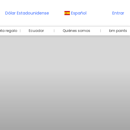
Dólar Estadounidense
Español
Entrar
eta regalo
Ecuador
Quiénes somos
bm points