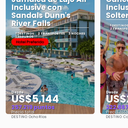
Inclusive con
Inclu
Sandals Dunn's
Solte
River Falls
1 DESTINO
2 TRANSFE
1 DESTINOS
2 TRANSPORTES
3 NOCHES
1 SEGUROS
Hotel Preferido
Desde
Desde
US$5,144
US$
257.219 puntos
222.86
Precio total
Precio tota
DESTINO:
DESTINO:
Ocho Ríos
Ca
Ver