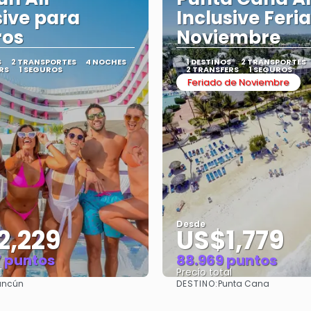
sive para
Inclusive Feri
ros
Noviembre
S
2 TRANSPORTES
4 NOCHES
1 DESTINOS
2 TRANSPORTES
RS
1 SEGUROS
2 TRANSFERS
1 SEGUROS
Feriado de Noviembre
Desde
2,229
US$1,779
7 puntos
88.969 puntos
l
Precio total
DESTINO:
ncún
Punta Cana
Ver
Ver