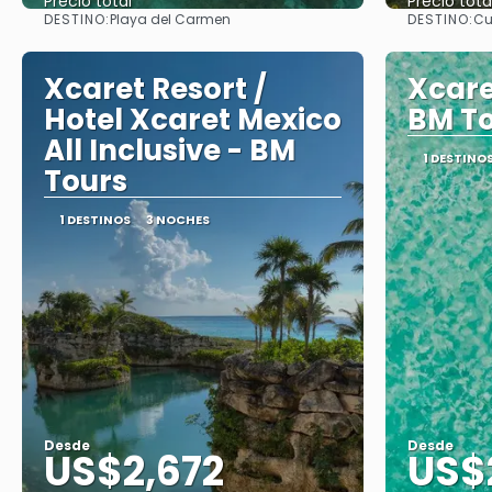
Precio total
Precio tota
DESTINO:
DESTINO:
Playa del Carmen
Cu
Ver
Xcaret Resort /
Xcare
Hotel Xcaret Mexico
BM T
All Inclusive - BM
1 DESTINO
Tours
1 DESTINOS
3 NOCHES
Desde
Desde
US$2,672
US$