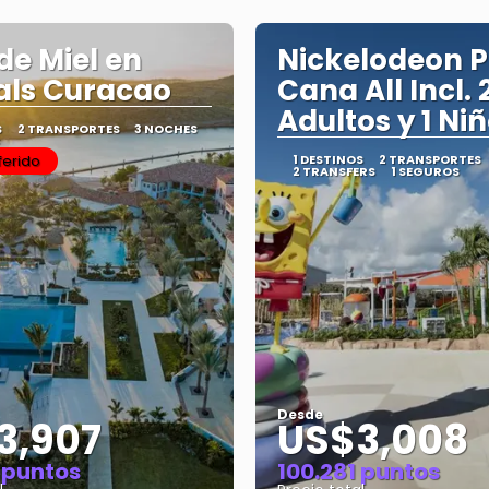
de Miel en
Nickelodeon 
als Curacao
Cana All Incl. 
Adultos y 1 Ni
S
2 TRANSPORTES
3 NOCHES
ferido
1 DESTINOS
2 TRANSPORTES
2 TRANSFERS
1 SEGUROS
Desde
3,907
US$3,008
 puntos
100.281 puntos