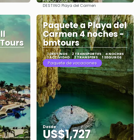
Precio total
DESTINO:
Playa del Carmen
Ver
Paquete a Playa del
ll
Carmen 4 noches -
 Tours
bmtours
1 DESTINOS
2 TRANSPORTES
4 NOCHES
1 ACTIVIDAD
2 TRANSFERS
1 SEGUROS
Paquete de vacaciones
Desde
US$1,727