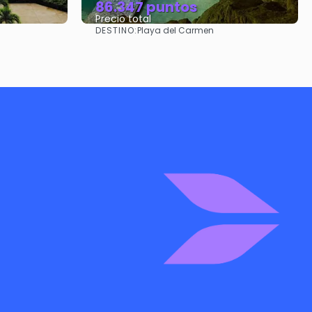
86.347 puntos
Precio total
DESTINO:
Playa del Carmen
Ver