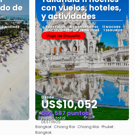
ado de
con vuelos, hoteles,
y actividades
3 NOCHES
5 DESTINOS
6 TRANSPORTES
11 NOCHES
4 ACTIVIDADES
8 TRANSFERS
1 SEGUROS
Viaje de Ensueño
Desde
US$10,052
502.587 puntos
Precio total
DESTINOS
Ver
Bangkok · Chiang Rai · Chiang Mai · Phuket ·
Bangkok