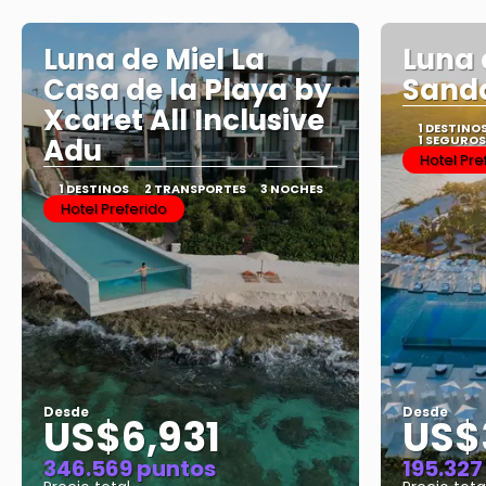
Luna de Miel La
Luna 
Casa de la Playa by
Sand
Xcaret All Inclusive
1 DESTINO
Adu
1 SEGUROS
Hotel Pre
1 DESTINOS
2 TRANSPORTES
3 NOCHES
Hotel Preferido
Desde
Desde
US$6,931
US$
346.569 puntos
195.327