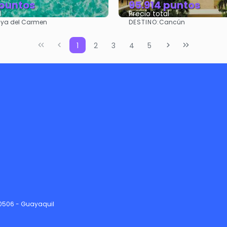
 puntos
95.914 puntos
l
Precio total
DESTINO:
aya del Carmen
Cancún
Ver
Ver
1
2
3
4
5
90506 - Guayaquil