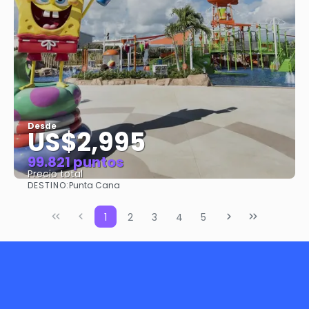
Desde
US$2,995
99.821 puntos
Precio total
DESTINO:
Punta Cana
Ver
1
2
3
4
5