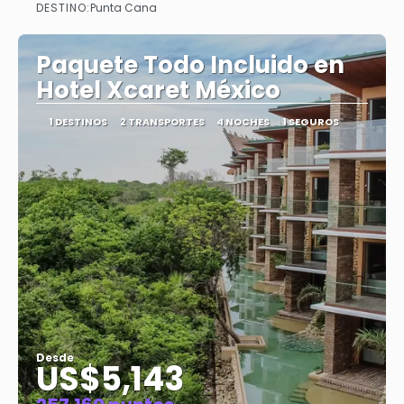
DESTINO:
Punta Cana
Ver
Paquete Todo Incluido en
Hotel Xcaret México
1 DESTINOS
2 TRANSPORTES
4 NOCHES
1 SEGUROS
Desde
US$5,143