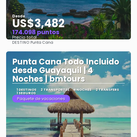
Desde
US$3,482
174.098 puntos
Precio total
DESTINO:
Punta Cana
Ver
Punta Cana Todo Incluido
desde Guayaquil | 4
Noches | bmtours
1 DESTINOS
2 TRANSPORTES
4 NOCHES
2 TRANSFERS
1 SEGUROS
Paquete de vacaciones