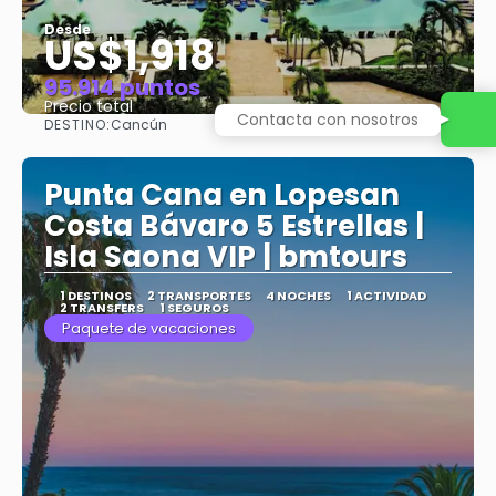
Desde
US$1,918
95.914 puntos
Precio total
Contacta con nosotros
DESTINO:
Cancún
Ver
Punta Cana en Lopesan
Costa Bávaro 5 Estrellas |
Isla Saona VIP | bmtours
1 DESTINOS
2 TRANSPORTES
4 NOCHES
1 ACTIVIDAD
2 TRANSFERS
1 SEGUROS
Paquete de vacaciones