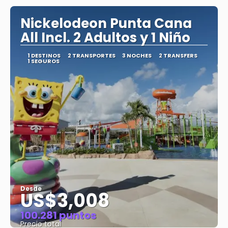
Nickelodeon Punta Cana
All Incl. 2 Adultos y 1 Niño
1 DESTINOS
2 TRANSPORTES
3 NOCHES
2 TRANSFERS
1 SEGUROS
Desde
US$3,008
100.281 puntos
Precio total