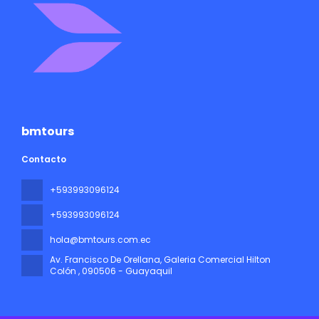
bmtours
Contacto
+593993096124
+593993096124
hola@bmtours.com.ec
Av. Francisco De Orellana, Galeria Comercial Hilton
Colón
, 090506 - Guayaquil