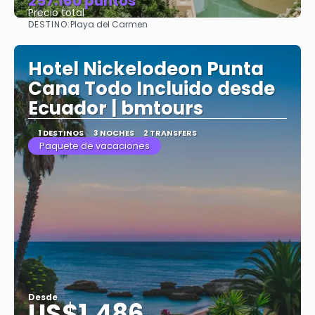
257.160 puntos
Precio total
DESTINO:
Playa del Carmen
Ver
Hotel Nickelodeon Punta
Cana Todo Incluido desde
Ecuador | bmtours
1 DESTINOS
3 NOCHES
2 TRANSFERS
Paquete de vacaciones
Desde
US$1,486