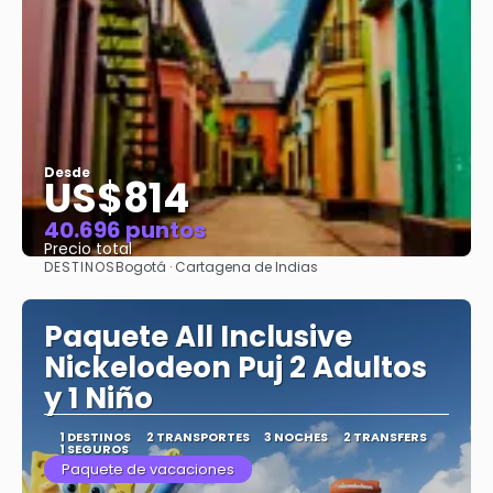
Desde
US$814
40.696 puntos
Precio total
DESTINOS
Bogotá · Cartagena de Indias
Ver
Paquete All Inclusive
Nickelodeon Puj 2 Adultos
y 1 Niño
1 DESTINOS
2 TRANSPORTES
3 NOCHES
2 TRANSFERS
1 SEGUROS
Paquete de vacaciones