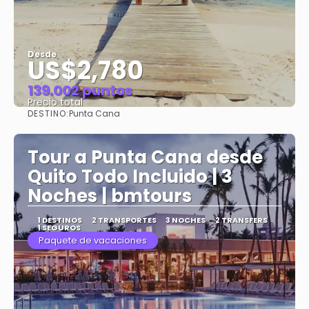
Desde
US$2,780
139.002 puntos
Precio total
DESTINO:
Punta Cana
Ver
Tour a Punta Cana desde
Quito Todo Incluido | 3
Noches | bmtours
1 DESTINOS
2 TRANSPORTES
3 NOCHES
2 TRANSFERS
1 SEGUROS
Paquete de vacaciones