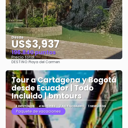
Desde
US$3,937
196.840 puntos
Precio total
DESTINO:
Playa del Carmen
Ver
Tour a Cartagena y Bogotá
desde Ecuador | Todo
Incluido | bmtours
2 DESTINOS
4 NOCHES
2 ACTIVIDADES
1 SEGUROS
Paquete de vacaciones