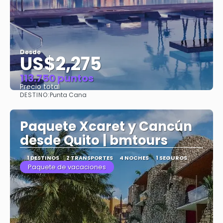
Desde
US$2,275
113.750 puntos
Precio total
DESTINO:
Punta Cana
Ver
Paquete Xcaret y Cancún
desde Quito | bmtours
1 DESTINOS
2 TRANSPORTES
4 NOCHES
1 SEGUROS
Paquete de vacaciones