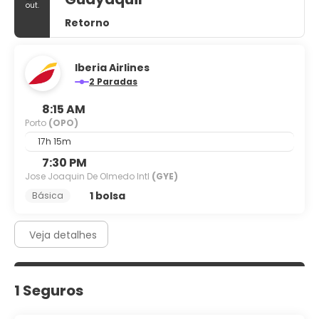
out.
Retorno
Iberia Airlines
2 Paradas
8:15 AM
Porto
(OPO)
17h 15m
7:30 PM
Jose Joaquin De Olmedo Intl
(GYE)
1 bolsa
Básica
Veja detalhes
1 Seguros