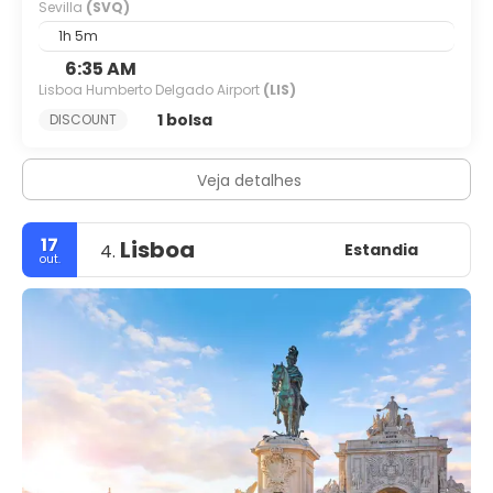
Sevilla
(SVQ)
1h 5m
6:35 AM
Lisboa Humberto Delgado Airport
(LIS)
1 bolsa
DISCOUNT
Veja detalhes
17
Lisboa
Estandia
4.
out.