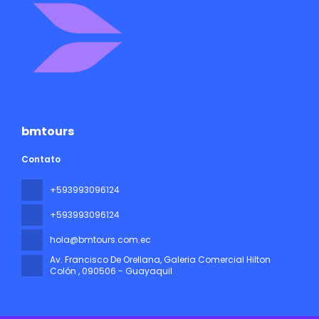
bmtours
Contato
+593993096124
+593993096124
hola@bmtours.com.ec
Av. Francisco De Orellana, Galeria Comercial Hilton
Colón
, 090506 - Guayaquil