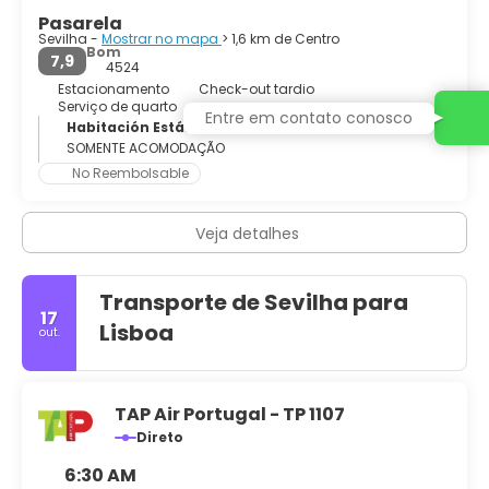
originalmente revestida de telhas douradas, vigia a
Pasarela
cidade como sempre fez desde 1220. Sevilha à noite é
Sevilha -
Mostrar no mapa
> 1,6 km de Centro
maravilhosa, tudo assume um ar místico capaz de
Bom
7,9
hipnotizar e, se você souber como vivenciá-la,
4524
certamente se renderá ao seu encanto.
Estacionamento
Check-out tardio
Serviço de quarto
Entre em contato conosco
Habitación Estándar
SOMENTE ACOMODAÇÃO
No Reembolsable
Veja detalhes
Transporte de Sevilha para
17
Lisboa
out.
TAP Air Portugal - TP 1107
Direto
6:30 AM