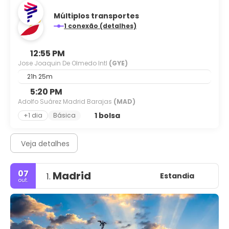
Múltiplos transportes
1 conexão (detalhes)
12:55 PM
Jose Joaquin De Olmedo Intl
(GYE)
21h 25m
5:20 PM
Adolfo Suárez Madrid Barajas
(MAD)
1 bolsa
+1 dia
Básica
Veja detalhes
07
Madrid
Estandia
1.
out.