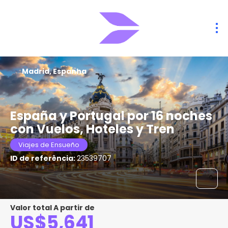
Madrid, Espanha
España y Portugal por 16 noches
con Vuelos, Hoteles y Tren
Viajes de Ensueño
ID de referência:
23539707
Valor total A partir de
US$5,641