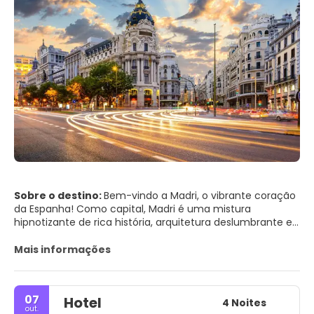
Sobre o destino:
Bem-vindo a Madri, o vibrante coração
da Espanha! Como capital, Madri é uma mistura
hipnotizante de rica história, arquitetura deslumbrante e
uma vibrante cena cultural. Seja você um entusiasta da
arte, um aficionado por história ou apenas alguém que
Mais informações
busca experimentar o estilo de vida local, Madri oferece
uma infinidade de atividades e pontos turísticos que, sem
dúvida, cativarão seus sentidos.
07
Hotel
4 Noites
out.