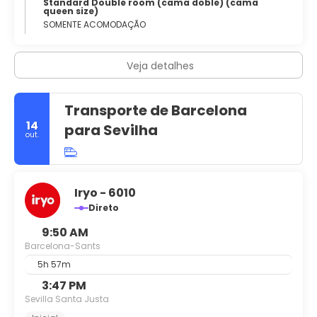
Standard Double room (cama doble) (cama
queen size)
SOMENTE ACOMODAÇÃO
Veja detalhes
Transporte de Barcelona
14
para Sevilha
out.
Iryo - 6010
Direto
9:50 AM
Barcelona-Sants
5h 57m
3:47 PM
Sevilla Santa Justa