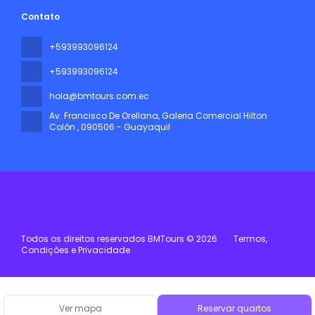
Contato
+593993096124
+593993096124
hola@bmtours.com.ec
Av. Francisco De Orellana, Galeria Comercial Hilton
Colón
, 090506 - Guayaquil
Todos os direitos reservados BMTours © 2026
Termos,
Condições e Privacidade
Ver mapa
Reservar quartos