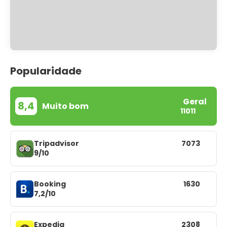
Popularidade
Geral
8,4
Muito bom
11011
Tripadvisor
7073
9/10
Booking
1630
7,2/10
Expedia
2308