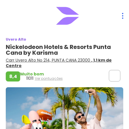
Uvero Alto
Nickelodeon Hotels & Resorts Punta
Cana by Karisma
Carr Uvero Alto No 214, PUNTA CANA 23000
, 1,1 km de
Centro
Muito bom
8,4
11011
Ver pontuações