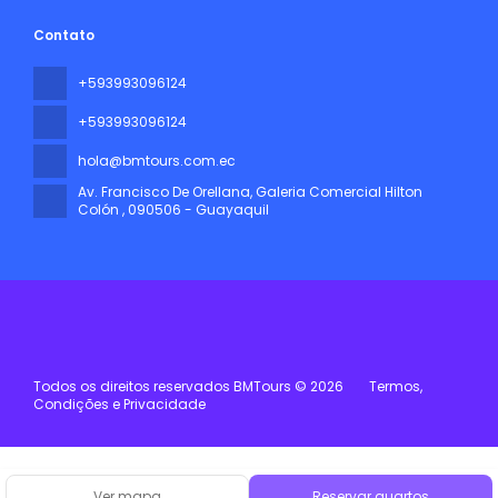
Contato
+593993096124
+593993096124
hola@bmtours.com.ec
Av. Francisco De Orellana, Galeria Comercial Hilton
Colón
, 090506 - Guayaquil
Todos os direitos reservados BMTours © 2026
Termos,
Condições e Privacidade
Ver mapa
Reservar quartos