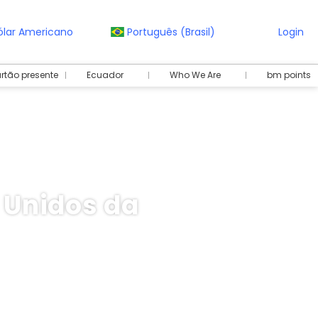
ólar Americano
Português (Brasil)
Login
rtão presente
Ecuador
Who We Are
bm points
 Unidos da