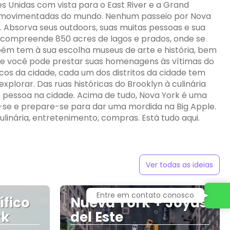
 Unidas com vista para o East River e a Grand
s movimentadas do mundo. Nenhum passeio por Nova
 Absorva seus outdoors, suas muitas pessoas e sua
e compreende 850 acres de lagos e prados, onde se
ém tem à sua escolha museus de arte e história, bem
e você pode prestar suas homenagens às vítimas do
os da cidade, cada um dos distritos da cidade tem
xplorar. Das ruas históricas do Brooklyn à culinária
e pessoa na cidade. Acima de tudo, Nova York é uma
rta-se e prepare-se para dar uma mordida na Big Apple.
ulinária, entretenimento, compras. Está tudo aqui.
Ver todas as ideias
fico
Nueva York + Joyas
rk
del Este