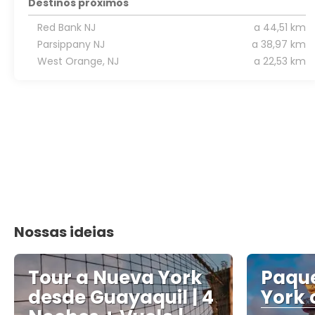
Destinos próximos
Red Bank NJ
a 44,51 km
Parsippany NJ
a 38,97 km
West Orange, NJ
a 22,53 km
Nossas ideias
Tour a Nueva York
Paque
desde Guayaquil | 4
York 