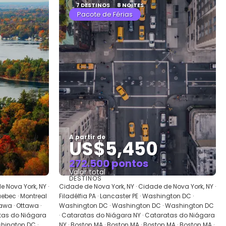
7 DESTINOS
8 NOITES
Pacote de Férias
A partir de
US$5,450
272.500 pontos
Valor total
DESTINOS
Saiba mais
 Nova York, NY ·
Cidade de Nova York, NY · Cidade de Nova York, NY ·
uebec · Montreal
Filadélfia PA · Lancaster PE · Washington DC ·
tawa · Ottawa ·
Washington DC · Washington DC · Washington DC
ratas do Niágara
· Cataratas do Niágara NY · Cataratas do Niágara
shington DC ·
NY · Boston MA · Boston MA · Boston MA · Boston MA ·