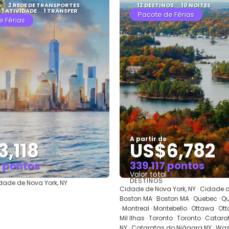
S
2 REDE DE TRANSPORTES
12 DESTINOS
10 NOITES
1 ATIVIDADE
1 TRANSFER
Pacote de Férias
e Férias
A partir de
,118
US$6,782
 pontos
339.117 pontos
Valor total
DESTINOS
dade de Nova York, NY
Saiba mais
Saiba mais
Cidade de Nova York, NY · Cidade de
Boston MA · Boston MA · Quebec · Q
· Montreal · Montebello · Ottawa · Ot
Mil Ilhas · Toronto · Toronto · Cata
NY · Cataratas do Niágara NY · Wa