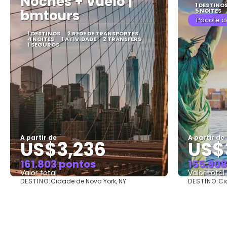
Noches + Vuelo |
1 DESTINO
bmtours
5 NOITES
Pacote d
1 DESTINOS
2 REDE DE TRANSPORTES
4 NOITES
1 ATIVIDADE
2 TRANSFERS
1 SEGUROS
A partir de
A partir de
US$3,236
US$3
161.803 pontos
155.908
Valor total
Valor total
DESTINO:
DESTINO:
Cidade de Nova York, NY
Ci
Saiba mais