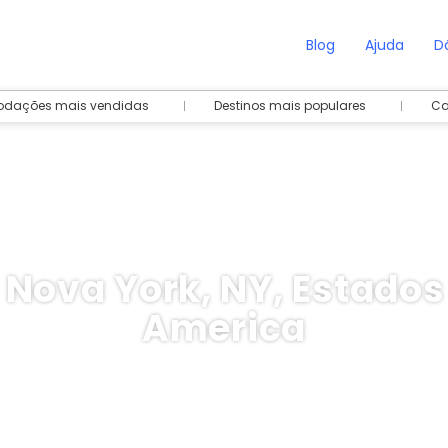
Blog
Ajuda
D
dações mais vendidas
Destinos mais populares
Ca
 Nova York, NY, Estados
America