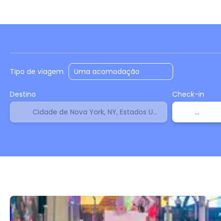
Hospedagens
Voos
Voo + Hotel
+
Tipo de viagem
Destino
Check-in