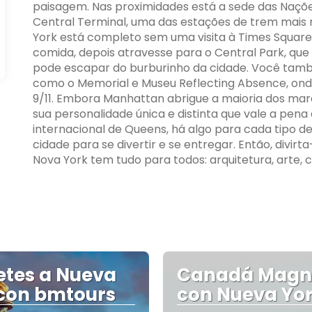
paisagem. Nas proximidades está a sede das Nações
Central Terminal, uma das estações de trem mai
York está completo sem uma visita à Times Square.
comida, depois atravesse para o Central Park, qu
pode escapar do burburinho da cidade. Você tamb
como o Memorial e Museu Reflecting Absence, ond
9/11. Embora Manhattan abrigue a maioria dos marc
sua personalidade única e distinta que vale a pena e
internacional de Queens, há algo para cada tipo d
cidade para se divertir e se entregar. Então, divi
Nova York tem tudo para todos: arquitetura, arte, c
tes a Nueva
Canadá Magní
con bmtours
con Nueva Yo