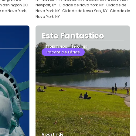
 Washington DC
Newport, KY · Cidade de Nova York, NY · Cidade de
de de Nova York,
Nova York, NY · Cidade de Nova York, NY · Cidade de
Nova York, NY
Este Fantastico
11 DESTINOS
9 NOITES
Pacote de Férias
A partir de