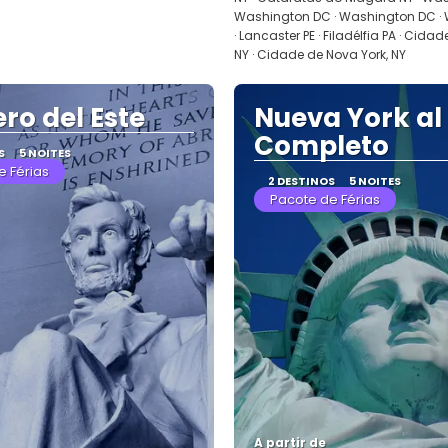
Washington DC · Washington DC ·
· Lancaster PE · Filadélfia PA · Cida
NY · Cidade de Nova York, NY
ro del Este
Nueva York al
Completo
S
5 NOITES
e Férias
2 DESTINOS
5 NOITES
Pacote de Férias
A partir de