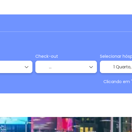
Trip Planner
Alugar um carro
Serviços
Trans
Check-out
Selecionar hós
1 Quarto
Clicando em 