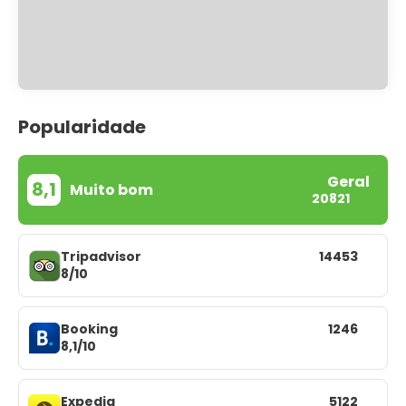
Popularidade
Geral
8,1
Muito bom
20821
Tripadvisor
14453
8/10
Booking
1246
8,1/10
Expedia
5122