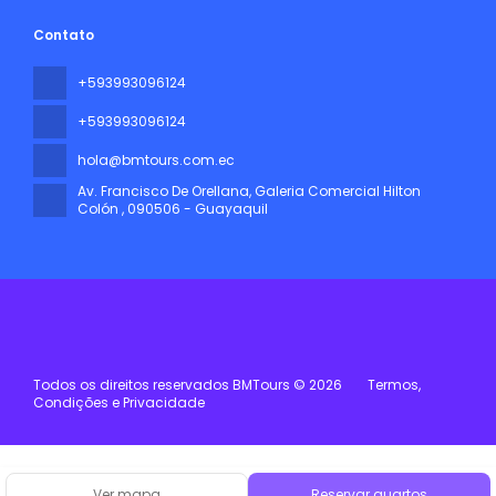
Contato
+593993096124
+593993096124
hola@bmtours.com.ec
Av. Francisco De Orellana, Galeria Comercial Hilton
Colón
, 090506 - Guayaquil
Todos os direitos reservados BMTours © 2026
Termos,
Condições e Privacidade
Ver mapa
Reservar quartos