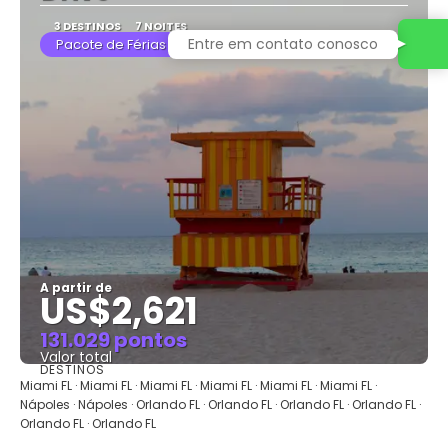
3 DESTINOS
7 NOITES
Entre em contato conosco
Pacote de Férias
A partir de
US$2,621
131.029 pontos
Valor total
DESTINOS
Saiba mais
Miami FL · Miami FL · Miami FL · Miami FL · Miami FL · Miami FL ·
Nápoles · Nápoles · Orlando FL · Orlando FL · Orlando FL · Orlando FL ·
Orlando FL · Orlando FL