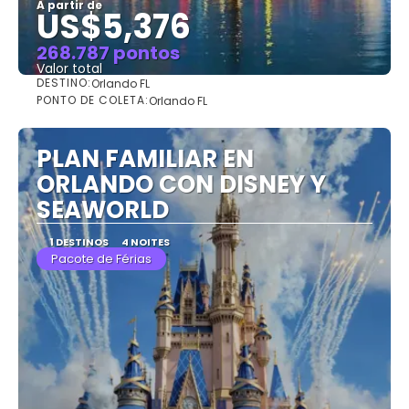
A partir de
US$5,376
268.787 pontos
Valor total
DESTINO:
Orlando FL
Saiba mais
PONTO DE COLETA:
Orlando FL
PLAN FAMILIAR EN
ORLANDO CON DISNEY Y
SEAWORLD
1 DESTINOS
4 NOITES
Pacote de Férias