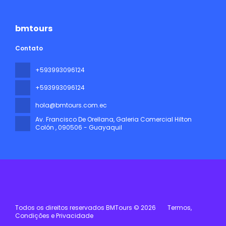
bmtours
Contato
+593993096124
+593993096124
hola@bmtours.com.ec
Av. Francisco De Orellana, Galeria Comercial Hilton
Colón
, 090506 - Guayaquil
Todos os direitos reservados BMTours © 2026
Termos,
Condições e Privacidade