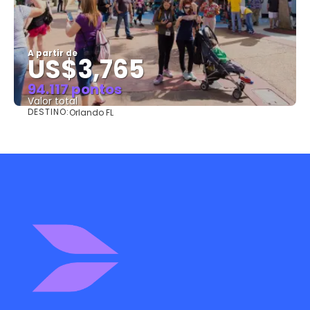
A partir de
US$3,765
94.117 pontos
Valor total
DESTINO:
Orlando FL
Saiba mais