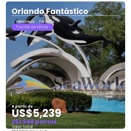
Orlando Fantástico
1 DESTINOS
7 NOITES
Pacote de Férias
A partir de
US$5,239
261.948 pontos
Valor total