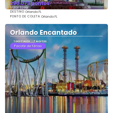
290.073 pontos
Valor total
DESTINO:
Orlando FL
Saiba mais
PONTO DE COLETA:
Orlando FL
Orlando Encantado
1 DESTINOS
7 NOITES
Pacote de Férias