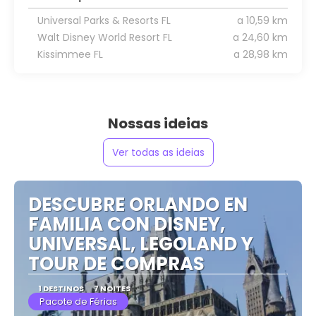
Universal Parks & Resorts FL
a 10,59 km
Walt Disney World Resort FL
a 24,60 km
Kissimmee FL
a 28,98 km
Nossas ideias
Ver todas as ideias
DESCUBRE ORLANDO EN
FAMILIA CON DISNEY,
UNIVERSAL, LEGOLAND Y
TOUR DE COMPRAS
1 DESTINOS
7 NOITES
Pacote de Férias