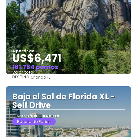
A partir de
US$6,471
161.764 pontos
Valor total
DESTINO:
Orlando FL
Saiba mais
Bajo el Sol de Florida XL -
Self Drive
5 DESTINOS
10 NOITES
Pacote de Férias