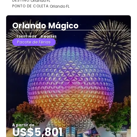
DESTINO:
Orlando FL
Saiba mais
PONTO DE COLETA:
Orlando FL
Orlando Mágico
1 DESTINOS
6 NOITES
Pacote de Férias
A partir de
US$5,801