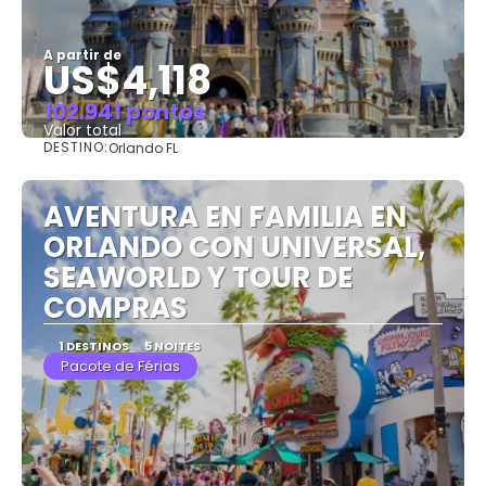
A partir de
US$4,118
102.941 pontos
Valor total
DESTINO:
Orlando FL
Saiba mais
AVENTURA EN FAMILIA EN
ORLANDO CON UNIVERSAL,
SEAWORLD Y TOUR DE
COMPRAS
1 DESTINOS
5 NOITES
Pacote de Férias