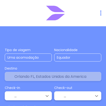
Hospedagens
Voos
Voo + Hotel
+
Tipo de viagem
Nacionalidade
Destino
Check-in
Check-out