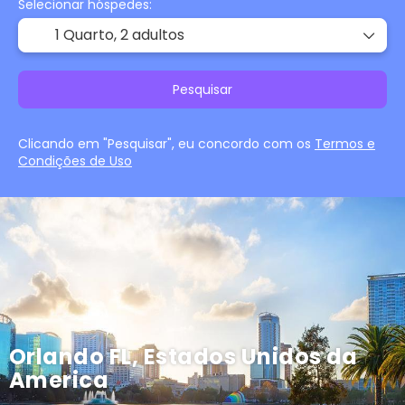
Selecionar hóspedes:
1 Quarto,
2 adultos
Pesquisar
Clicando em "Pesquisar", eu concordo com os
Termos e
Condições de Uso
Orlando FL, Estados Unidos da
America