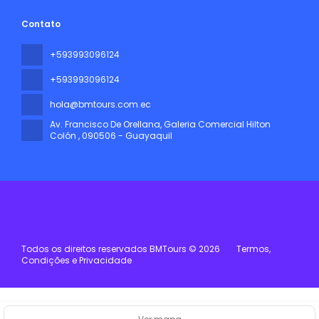
Contato
+593993096124
+593993096124
hola@bmtours.com.ec
Av. Francisco De Orellana, Galeria Comercial Hilton
Colón
, 090506 - Guayaquil
Todos os direitos reservados BMTours © 2026
Termos,
Condições e Privacidade