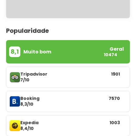
Popularidade
Geral
8,1
Muito bom
10474
Tripadvisor
1901
7/10
Booking
7570
8,3/10
Expedia
1003
8,4/10