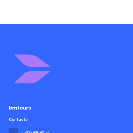
bmtours
Contacto
+593993096124