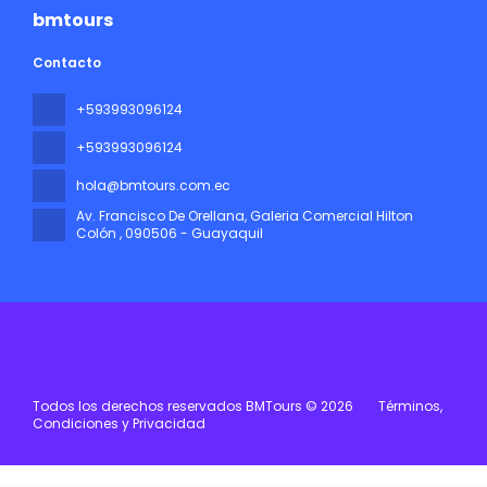
bmtours
Contacto
+593993096124
+593993096124
hola@bmtours.com.ec
Av. Francisco De Orellana, Galeria Comercial Hilton
Colón
, 090506 - Guayaquil
Todos los derechos reservados BMTours © 2026
Términos,
Condiciones y Privacidad