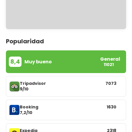
Popularidad
General
8,4
Muy bueno
11021
Tripadvisor
7073
9/10
Booking
1630
7,2/10
Expedia
2318