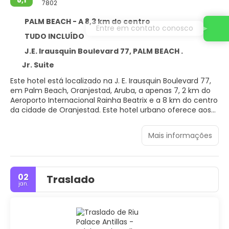
7802
PALM BEACH - A 8,3 km do centro
Entre em contato conosco
TUDO INCLUÍDO
J.E. Irausquin Boulevard 77, PALM BEACH .
Jr. Suite
Este hotel está localizado na J. E. Irausquin Boulevard 77,
em Palm Beach, Oranjestad, Aruba, a apenas 7, 2 km do
Aeroporto Internacional Rainha Beatrix e a 8 km do centro
da cidade de Oranjestad. Este hotel urbano oferece aos
casais uma atmosfera de férias descontraída e elegante.
As suas excelentes instalações e uma vasta gama de
Mais informações
serviços garantirão uma experiência de férias
inesquecível no Caribe. Este magnífico palácio oferece
aos seus hóspedes tudo o que precisam para relaxar e
recuperar as forças durante a sua estadia. Se os
02
Traslado
hóspedes procuram o equilíbrio perfeito entre elegância
jan.
e entretenimento, este hotel é o lugar perfeito. Os
Quartos Elite Club oferecem os seguintes benefícios:
localização premium do quarto, acesso a bebidas de
marcas premium, acesso a uma área de lounge e
restaurantes exclusivos, acesso à área da piscina