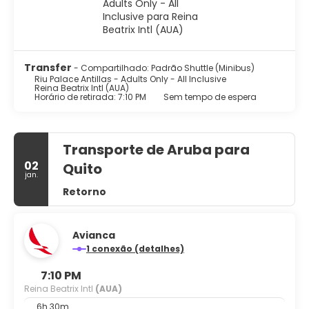
exclusiva, late check-out até as 13h00, e outros.
Transfer
- Compartilhado: Padrão Shuttle (Minibus)
Riu Palace Antillas - Adults Only - All Inclusive
Reina Beatrix Intl (AUA)
Horário de retirada: 7:10 PM
Sem tempo de espera
Transporte de Aruba para
02
Quito
jan.
Retorno
Avianca
1 conexão (detalhes)
7:10 PM
Reina Beatrix Intl
(AUA)
6h 30m