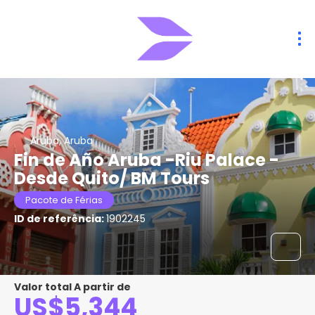
Aruba, Aruba
Fin de Año Aruba -Riu Palace -
Desde Quito/ BM Tours
Pacote de Férias
ID de referência:
1902245
Valor total A partir de
US$5,344