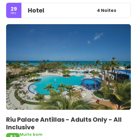
29
Hotel
4 Noites
dez.
Riu Palace Antillas - Adults Only - All
Inclusive
Muito bom
8,1