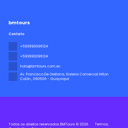
bmtours
Contato
+593993096124
+593993096124
hola@bmtours.com.ec
Av. Francisco De Orellana, Galeria Comercial Hilton
Colón
, 090506 - Guayaquil
Todos os direitos reservados BMTours © 2026
Termos,