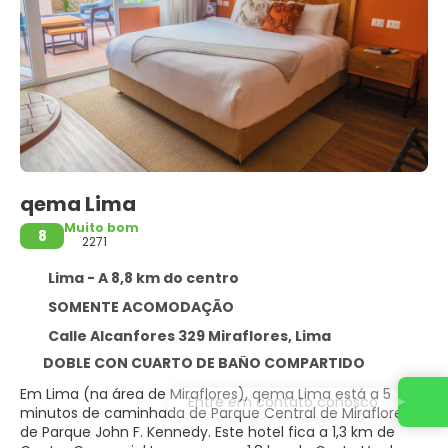
qema Lima
Muito bom
8
2271
Lima - A 8,8 km do centro
SOMENTE ACOMODAÇÃO
Calle Alcanfores 329 Miraflores, Lima
DOBLE CON CUARTO DE BAÑO COMPARTIDO
Em Lima (na área de Miraflores), qema Lima está a 5
Entre em contato conosco
minutos de caminhada de Parque Central de Miraflores e
de Parque John F. Kennedy. Este hotel fica a 1,3 km de