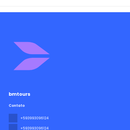
bmtours
Contato
+593993096124
+593993096124