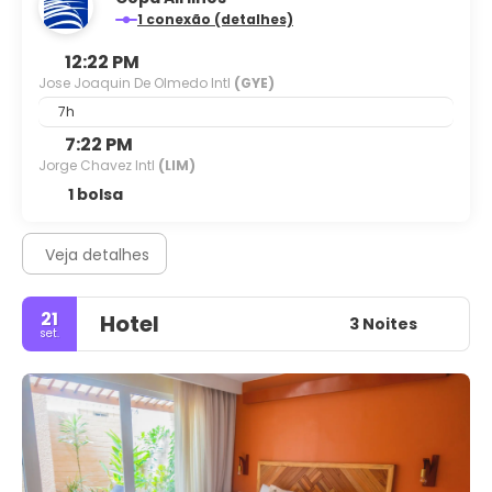
1 conexão (detalhes)
12:22 PM
Jose Joaquin De Olmedo Intl
(GYE)
7h
7:22 PM
Jorge Chavez Intl
(LIM)
1 bolsa
Veja detalhes
21
Hotel
3 Noites
set.