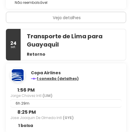
Não reembolsável
Veja detalhes
Transporte de Lima para
24
Guayaquil
set.
Retorno
Copa Airlines
1 conexão (detalhes)
1:56 PM
Jorge Chavez Intl
(LIM)
6h 29m
8:25 PM
Jose Joaquin De Olmedo Intl
(GYE)
1 bolsa