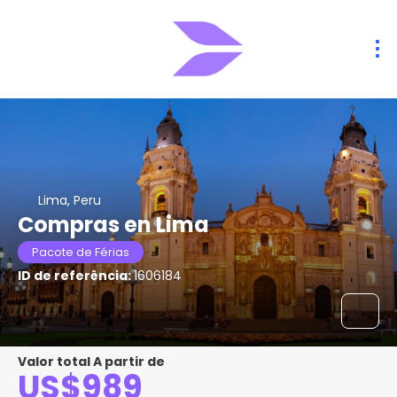
Lima, Peru
Compras en Lima
Pacote de Férias
ID de referência:
1606184
Valor total A partir de
US$989