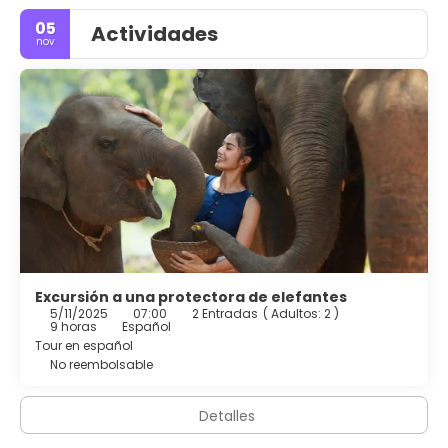
05
Actividades
nov
Excursión a una protectora de elefantes
5/11/2025
07:00
2 Entradas
(
Adultos: 2
)
9 horas
Español
Tour en español
No reembolsable
Detalles