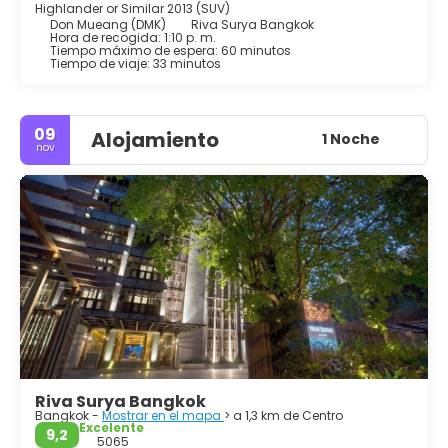
Highlander or Similar 2013 (SUV)
hippies.
Don Mueang (DMK)
Riva Surya Bangkok
Bangkok es una gran metrópolis en expansión, ruidosas y
Hora de recogida: 1:10 p. m.
Tiempo máximo de espera: 60 minutos
concurridas pero ala vez pacífica y delicada. Es uno de los
Tiempo de viaje: 33 minutos
principales destinos del mundo que uno tiene que visitar
09
Alojamiento
1 Noche
nov
Riva Surya Bangkok
Bangkok -
Mostrar en el mapa
> a 1,3 km de Centro
Excelente
9,2
5065