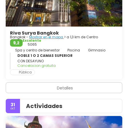
Riva Surya Bangkok
Bangkok -
Mostrar en el mapa
> a 1,3 km de Centro
Excelente
9,2
5065
Spa y centro de bienestar
Piscina
Gimnasio
DOBLE 1 O 2 CAMAS SUPERIOR
CON DESAYUNO
Cancelacion gratuita
Pública
Detalles
31
Actividades
oct