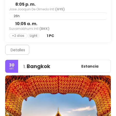
8:05 p. m.
Jose Joaquin De Olmedo Intl
(GYE)
26h
10:05 a. m.
Suvarnabhumi Intl
(BKK)
1 PC
+2 días
Light
Detalles
30
Bangkok
Estancia
1.
oct