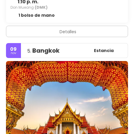
1:10 p. m.
Don Mueang
(DMK)
1 bolso de mano
Detalles
09
Bangkok
Estancia
5.
nov