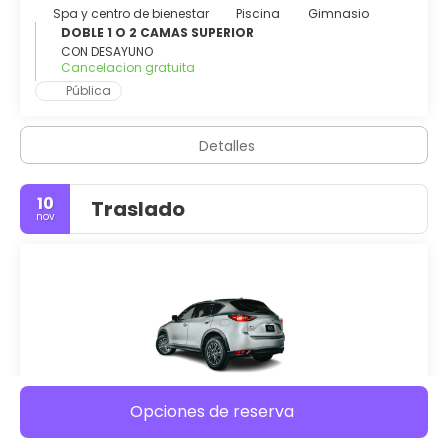
Spa y centro de bienestar
Piscina
Gimnasio
DOBLE 1 O 2 CAMAS SUPERIOR
CON DESAYUNO
Cancelacion gratuita
Pública
Detalles
10
Traslado
nov
Opciones de reserva
Traslado
- Privado: Económico (Coche)
Riva Surya Bangkok
Suvarnabhumi Intl (BKK)