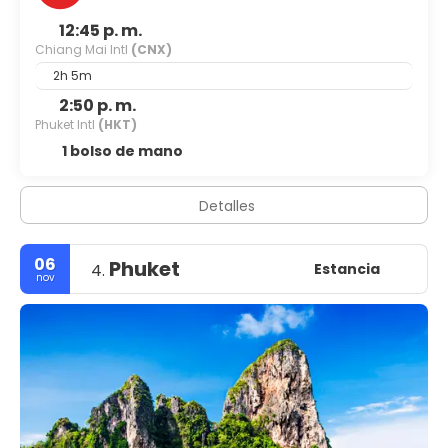
12:45 p. m.
Chiang Mai Intl
(CNX)
2h 5m
2:50 p. m.
Phuket Intl
(HKT)
1 bolso de mano
Detalles
06
Phuket
Estancia
4.
nov