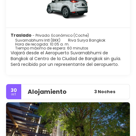
Bangkok es un gran lugar para ir de compras. Hay muchas
tiendas, centros comerciales y mercados para satisfacer
todos los deseos. La vida nocturna en Bangkok es tan
variada como la propia ciudad, desde cervecerías, a
clubes exclusivos, a mercados, discotecas a fiestas
hippies.
Traslado
- Privado: Económico (Coche)
Bangkok es una gran metrópolis en expansión, ruidosas y
Suvarnabhumi Intl (BKK)
Riva Surya Bangkok
concurridas pero ala vez pacífica y delicada. Es uno de los
Hora de recogida: 10:05 a. m.
Tiempo máximo de espera: 60 minutos
principales destinos del mundo que uno tiene que visitar
Viajará desde el Aeropuerto Suvarnabhumi de
Bangkok al Centro de la Ciudad de Bangkok sin guía.
Será recibido por un representante del aeropuerto.
30
Alojamiento
3 Noches
oct