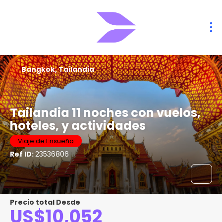
Bangkok, Tailandia
Tailandia 11 noches con vuelos,
hoteles, y actividades
Viaje de Ensueño
Ref ID:
23536806
Precio total Desde
US$10,052