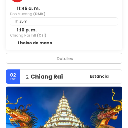
11:45 a. m.
Don Mueang
(DMK)
1h 25m
1:10 p. m.
Chiang Rai Intl
(CEI)
1 bolso de mano
Detalles
02
Chiang Rai
Estancia
2.
nov