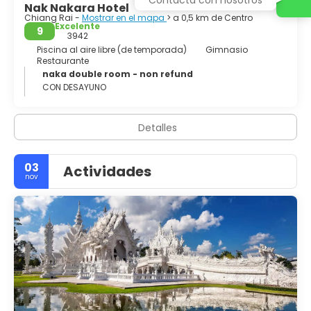
Nak Nakara Hotel
Chiang Rai -
Mostrar en el mapa
> a 0,5 km de Centro
Excelente
9
3942
Piscina al aire libre (de temporada)
Gimnasio
Restaurante
naka double room - non refund
CON DESAYUNO
Detalles
03
Actividades
nov