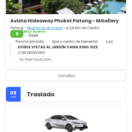
Avista Hideaway Phuket Patong - MGallery
Patong -
Mostrar en el mapa
> a 2,6 km de Centro
Muy bueno
9
5988
Piscina privada
Spa y centro de bienestar
Lujo
DOBLE VISTAS AL JARDÍN CAMA KING SIZE
CON DESAYUNO
No Reembolsable
Detalles
09
Traslado
nov