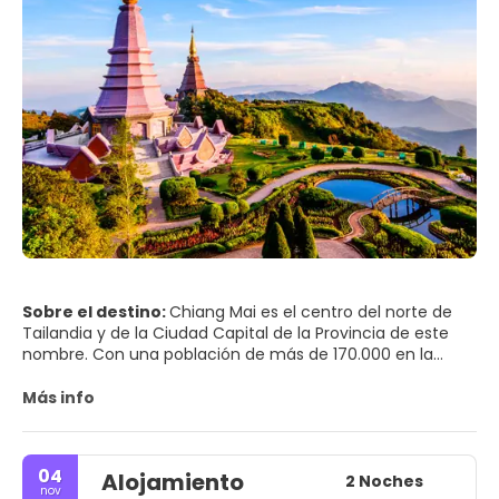
Sobre el destino:
Chiang Mai es el centro del norte de
Tailandia y de la Ciudad Capital de la Provincia de este
nombre. Con una población de más de 170.000 en la
ciudad propiamente dicha, es la quinta ciudad más
grande de Tailandia. Situada en una llanura a una altura
Más info
de 316 m y rodeada de montañas y exuberantes paisajes,
es mucho más verde y más tranquila que la capital, y
tiene un aire cosmopolita y una población de expatriados
04
Alojamiento
significativa, los factores que han llevado a muchos de
2 Noches
nov