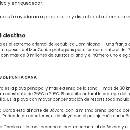
ico y enriquecedor.
turas te ayudarán a prepararte y disfrutar al máximo tu vi
l destino
 es el extremo oriental de República Dominicana — una franja 
urquesas del Mar Caribe protegidas por el arrecife natural del P
con más de 8 millones de turistas al año y el número uno elegido
S DE PUNTA CANA
ro es la playa principal y más extensa de la zona — más de 30
 constante de 26°C a 29°C. El arrecife natural la protege del ol
illa. Es la playa con mayor concentración de resorts todo incluid
a Gorda está al norte de Bávaro, con la misma arena blanca co
. Rodeada de cocoteros, es la playa con el paisaje más caribeño
os Corales es la más cercana al centro comercial de Bávaro y a