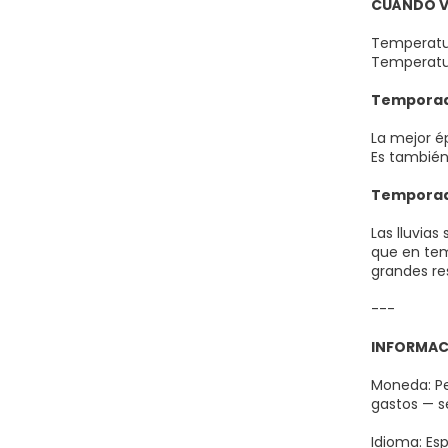
CUÁNDO V
Temperatur
Temperatur
Temporada
La mejor é
Es también
Temporada
Las lluvia
que en tem
grandes re
---
INFORMAC
Moneda: Pe
gastos — s
Idioma: Es