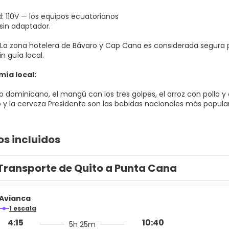
d: 110V — los equipos ecuatorianos
sin adaptador.
 La zona hotelera de Bávaro y Cap Cana es considerada segura p
in guía local.
ía local:
 dominicano, el mangú con los tres golpes, el arroz con pollo y 
 y la cerveza Presidente son las bebidas nacionales más populare
os incluidos
Transporte de Quito a Punta Cana
Avianca
1 escala
4:15
10:40
5h 25m