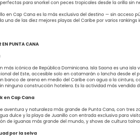
perfectas para snorkel con peces tropicales desde la orilla sin 
llo en Cap Cana es la más exclusiva del destino — sin acceso públ
a una de las diez mejores playas del Caribe por varios rankings 
R EN PUNTA CANA
a
ón más icónica de República Dominicana. Isla Saona es una isla 
ional del Este, accesible solo en catamarán o lancha desde el pu
un banco de arena en medio del Caribe con agua a la cintura, cor
in ninguna construcción hotelera. Es la actividad más vendida d
k en Cap Cana
de aventura y naturaleza más grande de Punta Cana, con tres zon
ua dulce y la playa de Juanillo con entrada exclusiva para visit
ón de iguanas más grande del mundo, y shows de cultura taína co
uad por la selva