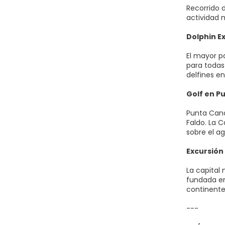
Recorrido 
actividad 
Dolphin E
El mayor p
para todas
delfines e
Golf en P
Punta Cana
Faldo. La 
sobre el ag
Excursión
La capital
fundada en
continente
---