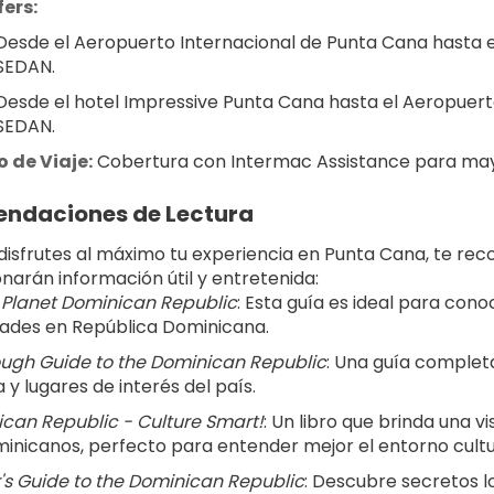
ers:
Desde el Aeropuerto Internacional de Punta Cana hasta el
SEDAN.
Desde el hotel Impressive Punta Cana hasta el Aeropuerto
SEDAN.
 de Viaje:
 Cobertura con Intermac Assistance para mayor
ndaciones de Lectura
disfrutes al máximo tu experiencia en Punta Cana, te rec
narán información útil y entretenida:
 Planet Dominican Republic
: Esta guía es ideal para cono
dades en República Dominicana.
ugh Guide to the Dominican Republic
: Una guía completa
a y lugares de interés del país.
can Republic - Culture Smart!
: Un libro que brinda una v
minicanos, perfecto para entender mejor el entorno cultu
r's Guide to the Dominican Republic
: Descubre secretos l