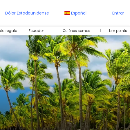
Dólar Estadounidense
Español
Entrar
eta regalo
Ecuador
Quiénes somos
bm points