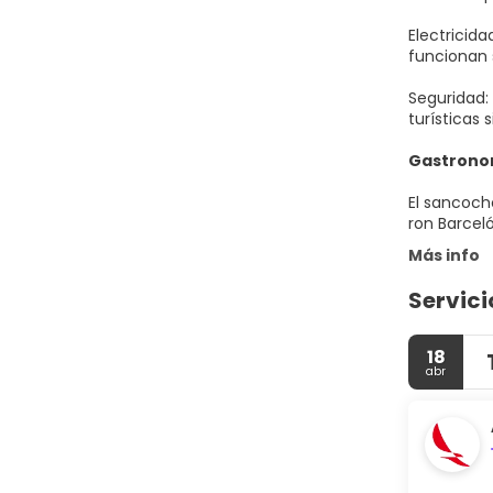
Electricida
funcionan 
Seguridad:
turísticas s
Gastronom
El sancocho
ron Barceló
Más info
Servici
18
abr