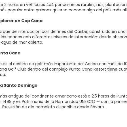
de 2 horas en vehículos 4x4 por caminos rurales, ríos, plantac
más popular entre quienes quieren conocer algo del país más allá
xplorer en Cap Cana
arque de interacción con delfines del Caribe, construido en un
 las edades con diferentes niveles de interacción: desde observ
n agua de mar abierto.
unta Cana
 es el destino de golf más importante del Caribe con más de 
Cana Golf Club dentro del complejo Punta Cana Resort tiene cu
ua.
 a Santo Domingo
 más antigua del continente americano está a 2.5 horas de Pun
 1498 y es Patrimonio de la Humanidad UNESCO — con la primera c
. Excursión de día completo disponible desde Bávaro.