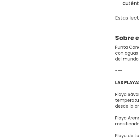
autént
Estas lec
Sobre e
Punta Cana
con aguas t
del mundo 
---
LAS PLAYA
Playa Báva
temperatura
desde la or
Playa Aren
masificado
Playa de L