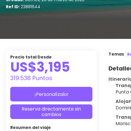
Ref ID:
23881644
Temas
R
Precio total Desde
US$3,195
Detalle
319.538 Puntos
Itinerari
Trans
Punta 
¡Personalízalo!
Aloja
Domini
Reserva directamente sin
cambios
Trans
Marisc
Resumen del viaje