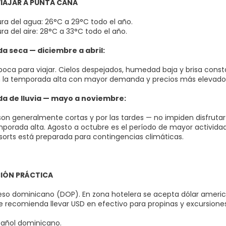
IAJAR A PUNTA CANA
a del agua: 26°C a 29°C todo el año.
a del aire: 28°C a 33°C todo el año.
 seca — diciembre a abril:
poca para viajar. Cielos despejados, humedad baja y brisa const
 la temporada alta con mayor demanda y precios más elevado
 de lluvia — mayo a noviembre:
s son generalmente cortas y por las tardes — no impiden disfrut
porada alta. Agosto a octubre es el período de mayor actividad 
sorts está preparada para contingencias climáticas.
IÓN PRÁCTICA
so dominicano (DOP). En zona hotelera se acepta dólar america
e recomienda llevar USD en efectivo para propinas y excursione
pañol dominicano.