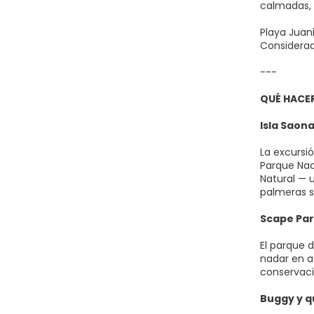
calmadas, 
Playa Juani
Considerad
---
QUÉ HACE
Isla Saon
La excursi
Parque Nac
Natural — 
palmeras s
Scape Par
El parque 
nadar en ag
conservaci
Buggy y q