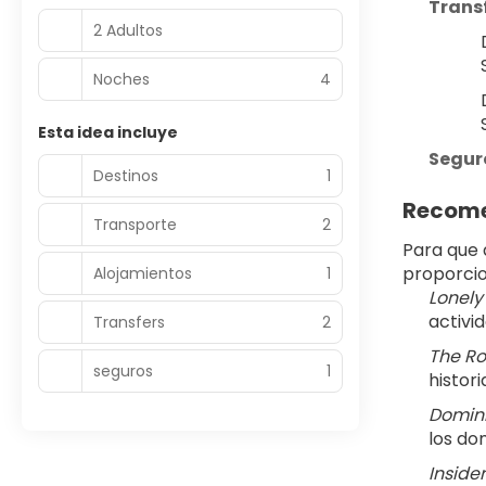
Transf
2 Adultos
Noches
4
Esta idea incluye
Seguro
Destinos
1
Recome
Transporte
2
Para que 
proporcio
Alojamientos
1
Lonely
activi
Transfers
2
The Ro
seguros
1
histori
Domini
los do
Inside