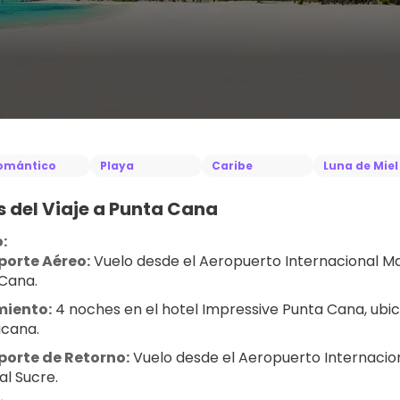
omántico
Playa
Caribe
Luna de Miel
s del Viaje a Punta Cana
o:
porte Aéreo:
 Vuelo desde el Aeropuerto Internacional Ma
Cana.
miento:
 4 noches en el hotel Impressive Punta Cana, ubi
cana.
porte de Retorno:
 Vuelo desde el Aeropuerto Internacio
al Sucre.