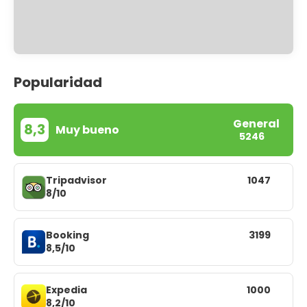
Popularidad
General
8,3
Muy bueno
5246
Tripadvisor
1047
8/10
Booking
3199
8,5/10
Expedia
1000
8,2/10