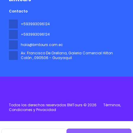
Contacto
+593993096124
+593993096124
hola@bmtours.com.ec
Av. Francisco De Orellana, Galeria Comercial Hilton
Colón
, 090506 - Guayaquil
Todos los derechos reservados BMTours © 2026
Términos,
Condiciones y Privacidad