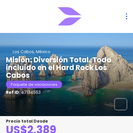
Los Cabos, México
Misión: Diversión Total. Todo
incluido en el Hard Rock Los
Cabos
Paquete de vacaciones
Ref ID:
47134563
Precio total Desde
US$2,389