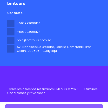
bmtours
Contacto
+593993096124
+593993096124
hola@bmtours.com.ec
Av. Francisco De Orellana, Galeria Comercial Hilton
Colón
, 090506 - Guayaquil
Todos los derechos reservados BMTours © 2026
Términos,
Condiciones y Privacidad