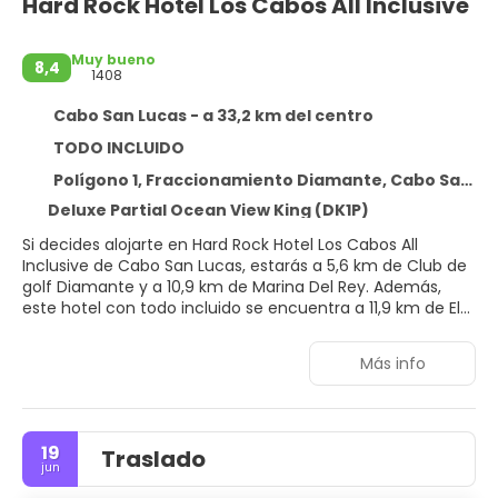
Hard Rock Hotel Los Cabos All Inclusive
Muy bueno
8,4
1408
Cabo San Lucas - a 33,2 km del centro
TODO INCLUIDO
Polígono 1, Fraccionamiento Diamante, Cabo San Lucas 23473
Deluxe Partial Ocean View King (DK1P)
Si decides alojarte en Hard Rock Hotel Los Cabos All
Inclusive de Cabo San Lucas, estarás a 5,6 km de Club de
golf Diamante y a 10,9 km de Marina Del Rey. Además,
este hotel con todo incluido se encuentra a 11,9 km de El
Arco y a 11,9 km de Finisterra.
Más info
Para un relax sin igual, nada como una visita al spa, que
ofrece masajes, tratamientos corporales y tratamientos
faciales. La diversión está asegurada en este alojamiento,
que ofrece 5 piscinas al aire libre, un centro de bienestar
19
Traslado
y un tobogán acuático. Encontrarás además conexión a
jun
Internet wifi gratis, servicios de conserjería y una zona
recreativa o sala de juegos.