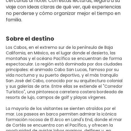
cercanas al hotel. Con estas lecturas, llegará a su 
viaje con ideas claras de qué ver, qué experiencias 
no perderse y cómo organizar mejor el tiempo en 
familia.
Sobre el destino
Los Cabos, en el extremo sur de la península de Baja
California, en México, es el lugar donde el desierto, las
montañas y el océano Pacífico se encuentran de forma
espectacular. La región está dominada por dos ciudades
principales: el animado Cabo San Lucas, famoso por su
vida nocturna y su puerto deportivo, y el más tranquilo
San José del Cabo, conocido por su arquitectura colonial
y sus galerías de arte. Entre ellas se extiende el "Corredor
Turístico", una pintoresca carretera costera bordeada de
resorts de lujo, campos de golf y playas vírgenes.
La mayoría de los visitantes se sienten atraídos por el
mar. Los paseos en barco permiten admirar la icónica
formación rocosa de El Arco en Land's End, donde el mar
de Cortés se encuentra con el Pacífico, y ofrecen la
oportunidad de avistar lobos marinos, delfines y, en