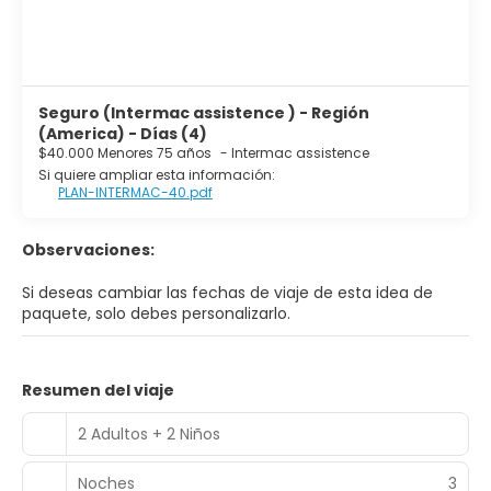
organizando un evento en Cancún? En este alojamiento
tienes a tu disposición 1524 metros cuadrados de espacio
con centro de conferencias y 14 salas de reuniones.
Pagando un pequeño suplemento podrás aprovechar
prestaciones como servicio de transporte al aeropuerto
Seguro (Intermac assistence ) - Región
(ida y vuelta) disponible 24 horas y aparcamiento sin
(America) - Días (4)
asistencia gratuito.
$40.000 Menores 75 años
-
Intermac assistence
Si quiere ampliar esta información:
PLAN-INTERMAC-40.pdf
Observaciones:
Si deseas cambiar las fechas de viaje de esta idea de
paquete, solo debes personalizarlo.
Resumen del viaje
2 Adultos + 2 Niños
Noches
3