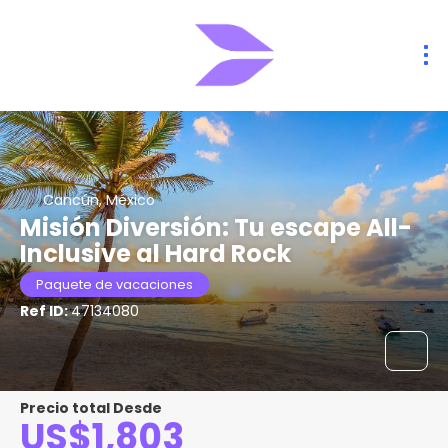
Cancún, México
Misión Diversión: Tu escape All-
Inclusive al Hard Rock
Paquete de vacaciones
Ref ID:
47134080
Precio total Desde
US$1,803