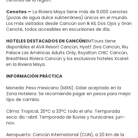
cenotes de la región.
Cenotes —
La Riviera Maya tiene más de 6.000 cenotes
(pozas de agua dulce subterránea) únicos en el mundo.
Los más visitados desde Cancún son Ik Kil, Dos Ojos y Gran
Cenote, todos accesibles en excursiones de día.
HOTELES DESTACADOS EN CANCÚN
BMTours tiene
disponibles el AVA Resort Cancún, Hyatt Ziva Cancún, Riu
Palace Las Américas Adults Only, Royalton CHIC Cancún,
Breathless Riviera Cancún y los exclusivos hoteles Xcaret
en la Riviera Maya.
INFORMACIÓN PRÁCTICA
Moneda: Peso mexicano (MXN). Dólar aceptado en la
Zona Hotelera. Se recomienda pagar en pesos para mejor
tipo de cambio.
Clima: Tropical, 25°C a 33°C todo el año. Temporada
seca: dic–abril. Temporada de lluvias y huracanes: jun–
nov.
Aeropuerto: Cancún International (CUN), a 20 km de la