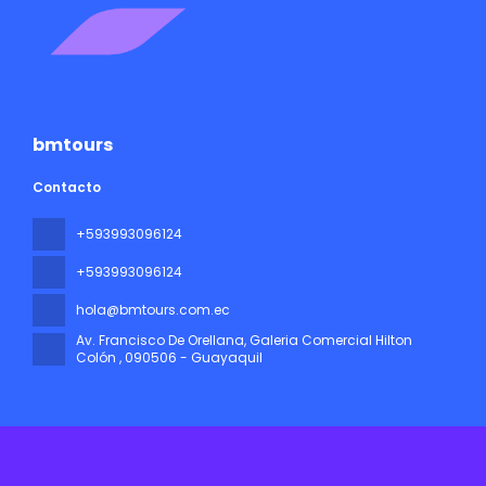
bmtours
Contacto
+593993096124
+593993096124
hola@bmtours.com.ec
Av. Francisco De Orellana, Galeria Comercial Hilton
Colón
, 090506 - Guayaquil