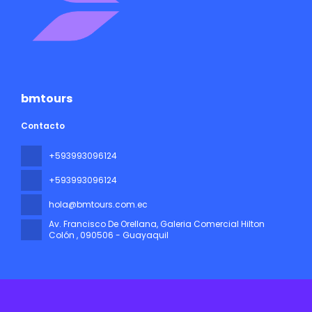
bmtours
Contacto
+593993096124
+593993096124
hola@bmtours.com.ec
Av. Francisco De Orellana, Galeria Comercial Hilton
Colón
, 090506 - Guayaquil