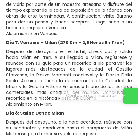
de vidrio por parte de un maestro artesano y disfrute del
tiempo explorando la sala de exposición de la fábrica con
obras de arte terminadas. A continuación, visite Burano
para dar un paseo y hacer compras. Luego, sube a un
barco de regreso a Venecia.
Alojamiento en Venecia.
Día 7: Venecia – Milán (270 Km – 2,5 Horas En Tren)
Después del desayuno en el hotel, check out y salida
hacia Milán en tren. A su llegada a Milán, regístrese y
reúnase con su guía para un recorrido a pie para ver los
lugares más destacados de la ciudad: el Castillo
Sforzesco, la Piazza Mercanti medieval y la Piazza Della
Scala. Admire la fachada de mármol de la Catedral de
Milán y la Galería Vittorio Emanuele II, uno de los centros
comerciales más antiguos del mundo. Concluya su
Contacta con nosotros
recorrido en la histórica Piazza del Duomo.
Alojamiento en Milán.
Día 8: Salida Desde Milan
Después del desayuno, a la hora acordada, reúnase con
su conductor y conduzca hasta el aeropuerto de Milán
Malpensa para tomar su vuelo de regreso.