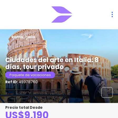
Roma, Italia
Ciudades del arte en Italia: 8
días, tour privado
Paquete de vacaciones
Ref ID:
45978760
Precio total Desde
US$9,190