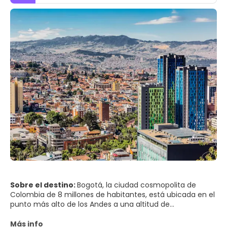
Sobre el destino:
Bogotá, la ciudad cosmopolita de
Colombia de 8 millones de habitantes, está ubicada en el
punto más alto de los Andes a una altitud de
aproximadamente 2.640 metros. Esto proporciona un
clima primaveral constante. Bogotá no es solo un destino
Más info