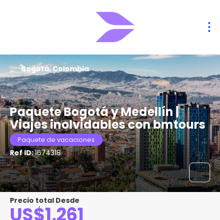
Bogotá, Colombia
Paquete Bogotá y Medellín |
Viajes inolvidables con bmtours
Paquete de vacaciones
Ref ID:
1674318
Precio total Desde
US$1,261