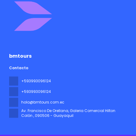
bmtours
Contacto
+593993096124
+593993096124
hola@bmtours.com.ec
Av. Francisco De Orellana, Galeria Comercial Hilton
Colón
, 090506 - Guayaquil