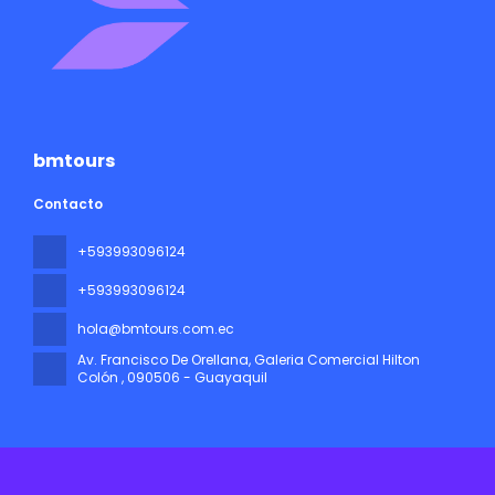
bmtours
Contacto
+593993096124
+593993096124
hola@bmtours.com.ec
Av. Francisco De Orellana, Galeria Comercial Hilton
Colón
, 090506 - Guayaquil