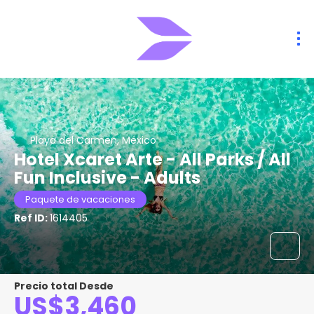
Playa del Carmen, México
Hotel Xcaret Arte - All Parks / All
Fun Inclusive - Adults
Paquete de vacaciones
Ref ID:
1614405
Precio total Desde
US$3,460