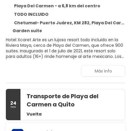
Playa Del Carmen - a 6,8 km del centro
TODO INCLUIDO
Chetumal- Puerto Juárez, KM 282, Playa Del Carmen 77710
Garden suite
Hotel Xcaret Arte es un lujoso resort todo incluido en la
Riviera Maya, cerca de Playa del Carmen, que ofrece 900
suites. Inaugurado el 1 de julio de 2021, este resort solo
para adultos (16+) rinde homenaje al arte mexicano. Los
huéspedes disfrutan de cinco talleres exclusivos: baile,
alfarería, tejido, pintura y cocina vegana. La experiencia
Más info
todo incluido se extiende al acceso ilimitado a nueve
parques y tours emblemáticos en Cancún y la Riviera
Maya, incluyendo Xcaret, Xel-Há, Xplor y Xplor Fuego. Los
traslados al aeropuerto y el transporte desde y hacia los
Transporte de Playa del
parques también están incluidos. Cada suite está
decorada de forma única con detalles artesanales
24
Carmen a Quito
mexicanos y amenidades orgánicas. Se requiere un
nov
depósito de seguridad de $4, 000 MXN al hacer el check-
Vuelta
in, el cual se reembolsa a la salida.