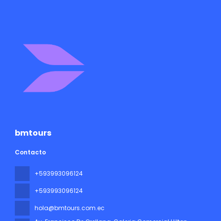
bmtours
Contacto
+593993096124
+593993096124
hola@bmtours.com.ec