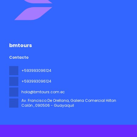
bmtours
Contacto
+593993096124
+593993096124
hola@bmtours.com.ec
Av. Francisco De Orellana, Galeria Comercial Hilton
Colón
, 090506 - Guayaquil