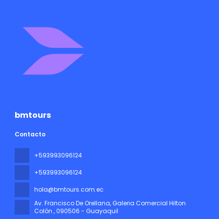
bmtours
Contacto
+593993096124
+593993096124
hola@bmtours.com.ec
Av. Francisco De Orellana, Galeria Comercial Hilton
Colón
, 090506 - Guayaquil