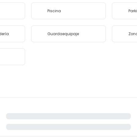
Piscina
Park
dería
Guardaequipaje
Zon