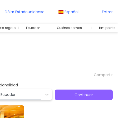
Dólar Estadounidense
Español
Entrar
eta regalo
Ecuador
Quiénes somos
bm points
Compartir
cionalidad
Continuar