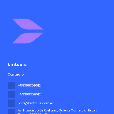
bmtours
Contacto
+593993096124
+593993096124
hola@bmtours.com.ec
Av. Francisco De Orellana, Galeria Comercial Hilton