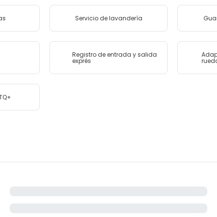
as
Servicio de lavandería
Gua
Registro de entrada y salida
Adap
exprés
rued
BTQ+