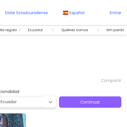
Dólar Estadounidense
Español
Entrar
eta regalo
Ecuador
Quiénes somos
bm points
Compartir
cionalidad
Continuar