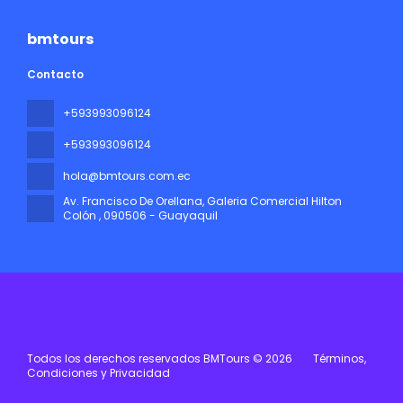
bmtours
Contacto
+593993096124
+593993096124
hola@bmtours.com.ec
Av. Francisco De Orellana, Galeria Comercial Hilton
Colón
, 090506 - Guayaquil
Todos los derechos reservados BMTours © 2026
Términos,
Condiciones y Privacidad