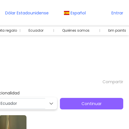
Dólar Estadounidense
Español
Entrar
eta regalo
Ecuador
Quiénes somos
bm points
Compartir
cionalidad
Continuar