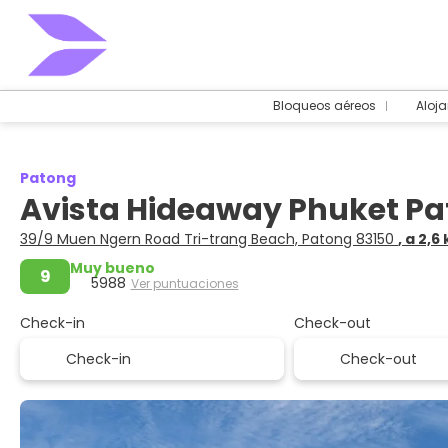
Bloqueos aéreos
Aloj
Patong
Avista Hideaway Phuket Pa
39/9 Muen Ngern Road Tri-trang Beach, Patong 83150
, a 2,
Muy bueno
9
5988
Ver puntuaciones
Check-in
Check-out