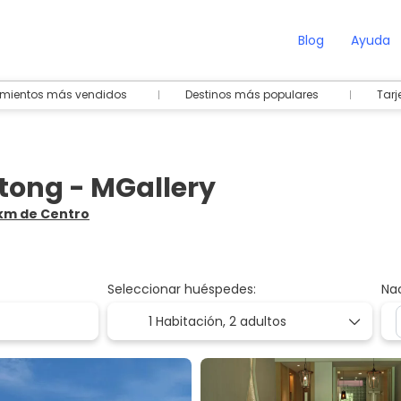
Blog
Ayuda
amientos más vendidos
Destinos más populares
Tarj
tong - MGallery
6 km de Centro
Seleccionar huéspedes:
Na
1 Habitación,
2 adultos