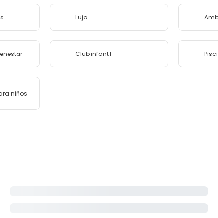
as
Lujo
Ambi
ienestar
Club infantil
Pisc
ara niños