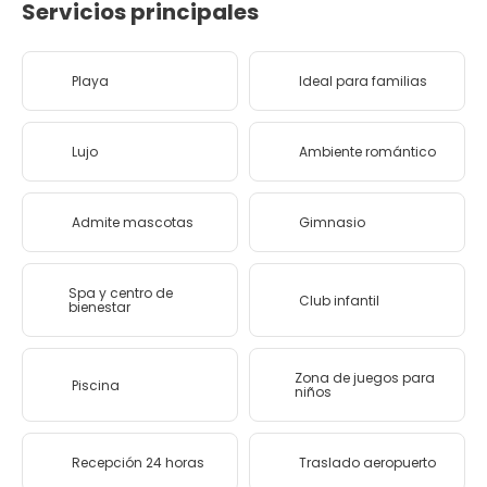
Servicios principales
Playa
Ideal para familias
Lujo
Ambiente romántico
Admite mascotas
Gimnasio
Spa y centro de
Club infantil
bienestar
Zona de juegos para
Piscina
niños
Recepción 24 horas
Traslado aeropuerto