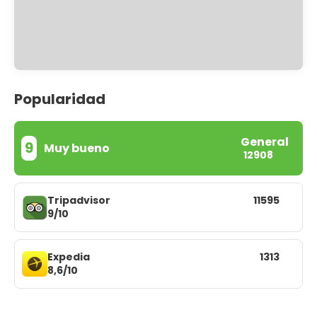
Popularidad
General
9
Muy bueno
12908
Tripadvisor
11595
9/10
Expedia
1313
8,6/10