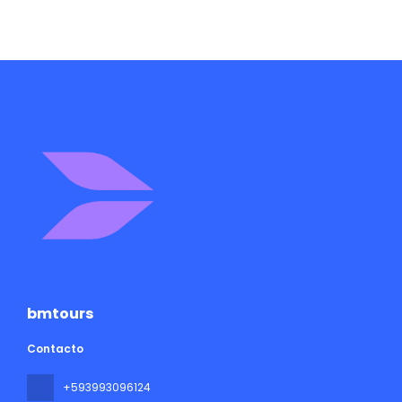
bmtours
Contacto
+593993096124