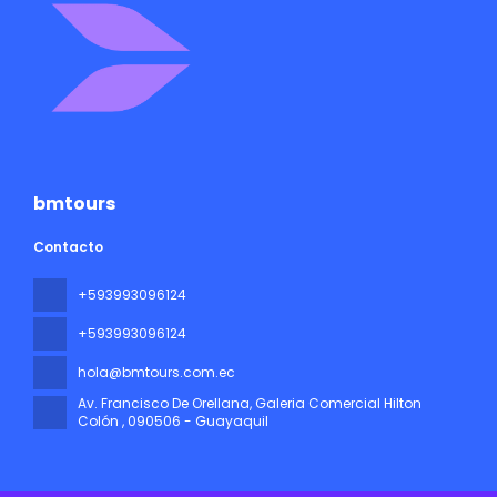
bmtours
Contacto
+593993096124
+593993096124
hola@bmtours.com.ec
Av. Francisco De Orellana, Galeria Comercial Hilton
Colón
, 090506 - Guayaquil