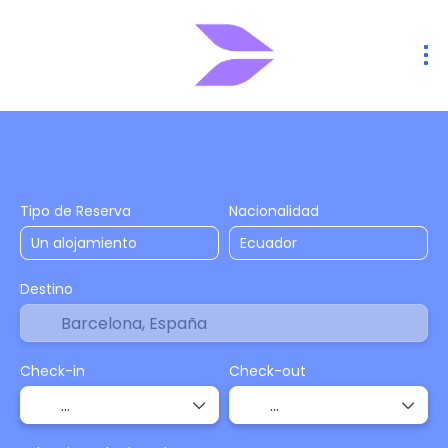
Alojamiento
Vuelos
Vuelo + Hote
+
Tipo de Reserva
Nacionalidad
Destino
Check-in
Check-out