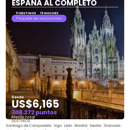
ESPAÑA AL COMPLETO
11 DESTINOS
13 NOCHES
Paquete de vacaciones
Desde
US$6,165
308.272 puntos
Precio total
DESTINOS
Ver
Santiago de Compostela · Vigo · León · Madrid · Sevilla · Granada ·