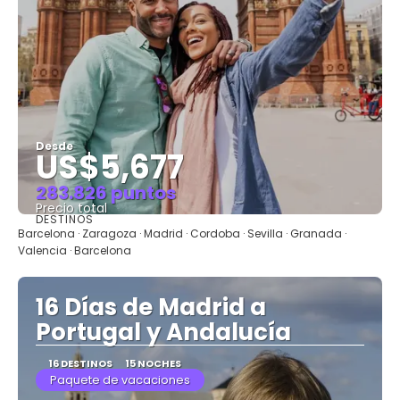
Desde
US$5,677
283.826 puntos
Precio total
DESTINOS
Ver
Barcelona · Zaragoza · Madrid · Cordoba · Sevilla · Granada ·
Valencia · Barcelona
16 Días de Madrid a
Portugal y Andalucía
16 DESTINOS
15 NOCHES
Paquete de vacaciones