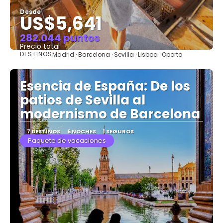
Desde
US$5,641
282.044 puntos
Precio total
DESTINOS
Madrid · Barcelona · Sevilla · Lisboa · Oporto
Ver
Esencia de España: De los
patios de Sevilla al
modernismo de Barcelona
7 DESTINOS
6 NOCHES
1 SEGUROS
Paquete de vacaciones