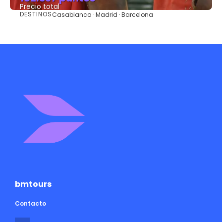
Precio total
DESTINOS
Casablanca · Madrid · Barcelona
Ver
bmtours
Contacto