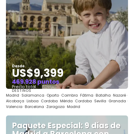
Desde
US$9,399
469.928 puntos
Precio total
DESTINOS
Ver
Madrid · Salamanca · Oporto · Coimbra · Fátima · Batalha · Nazaré ·
Alcobaça · Lisboa · Cordoba · Mérida · Cordoba · Sevilla · Granada ·
Valencia · Barcelona · Zaragoza · Madrid
Paquete Especial: 9 días de
Madrid a Barcelona con