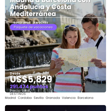
Andalucía y Costa
Mediterránea
6 DESTINOS
8 NOCHES
Paquete de vacaciones
Desde
US$5,829
291.474 puntos
Precio total
DESTINOS
Ver
Madrid · Cordoba · Sevilla · Granada · Valencia · Barcelona