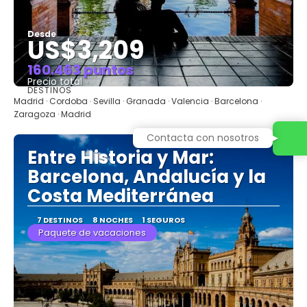
Desde
US$3,209
160.463 puntos
Precio total
DESTINOS
Ver
Madrid · Cordoba · Sevilla · Granada · Valencia · Barcelona ·
Zaragoza · Madrid
Contacta con nosotros
Entre Historia y Mar:
Barcelona, Andalucía y la
Costa Mediterránea
7 DESTINOS
8 NOCHES
1 SEGUROS
Paquete de vacaciones