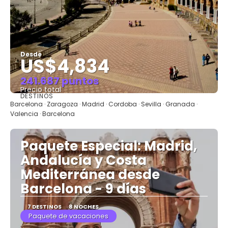
Desde
US$4,834
241.687 puntos
Precio total
DESTINOS
Ver
Barcelona · Zaragoza · Madrid · Cordoba · Sevilla · Granada ·
Valencia · Barcelona
Paquete Especial: Madrid,
Andalucía y Costa
Mediterránea desde
Barcelona - 9 días
7 DESTINOS
8 NOCHES
Paquete de vacaciones