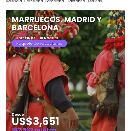
Valencia · Barcelona · Pamplona · Cantabria · Asturias
MARRUECOS, MADRID Y
BARCELONA
3 DESTINOS
10 NOCHES
Paquete de vacaciones
Desde
US$3,651
182.537 puntos