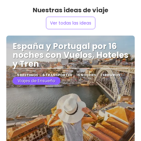
Nuestras ideas de viaje
Ver todas las ideas
España y Portugal por 16
noches con Vuelos, Hoteles
y Tren
5 DESTINOS
6 TRANSPORTES
16 NOCHES
1 SEGUROS
Viajes de Ensueño