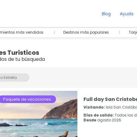
Blog
Ayuda
amientos más vendidos
Destinos más populares
Tarj
s Turisticos
dos de tu búsqueda
o Estrella
Full day San Cristob
Paquete de vacaciones
Visitando:
Isla San Cristób
Días de salida:
Todos los d
Desde
agosto 2026