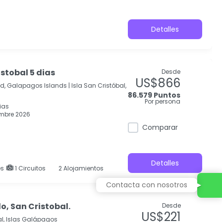
Detalles
stobal 5 dias
Desde
US$866
nd, Galapagos Islands |
Isla San Cristóbal,
86.579 Puntos
Por persona
ias
mbre 2026
Comparar
Detalles
es
1 Circuitos
2 Alojamientos
Contacta con nosotros
o, San Cristobal.
Desde
US$221
al, Islas Galápagos