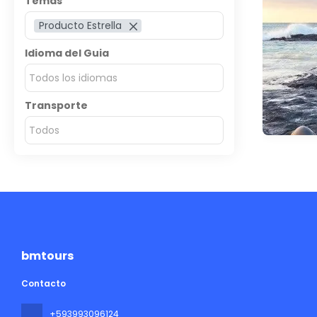
Temas
Producto Estrella
Idioma del Guia
Todos los idiomas
Transporte
Todos
bmtours
Contacto
+593993096124