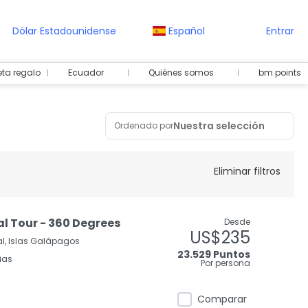
Dólar Estadounidense
Español
Entrar
eta regalo
Ecuador
Quiénes somos
bm points
Nuestra selección
Ordenado por
Eliminar filtros
al Tour - 360 Degrees
Desde
US$235
al, Islas Galápagos
23.529 Puntos
ias
Por persona
Comparar