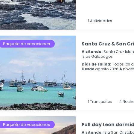
1 Actividades
Santa Cruz & San Cri
Paquete de vacaciones
Visitando:
Santa Cruz Isla
Islas Galápagos
Días de salida:
Todos los d
Desde
agosto 2026
A
novie
1
Transportes
4
Noch
Full day Leon dormid
Paquete de vacaciones
Visitando:
Isla San Cristób