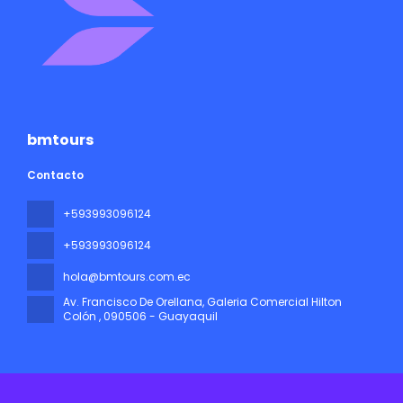
bmtours
Contacto
+593993096124
+593993096124
hola@bmtours.com.ec
Av. Francisco De Orellana, Galeria Comercial Hilton
Colón
, 090506 - Guayaquil